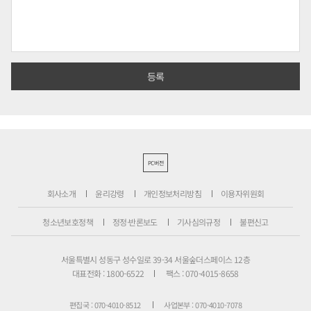
PC버전
회사소개
윤리강령
개인정보처리방침
이용자위원회
청소년보호정책
정정·반론보도
기사심의규정
불편신고
서울특별시 성동구 성수일로 39-34 서울숲더스페이스 12층
대표전화 : 1800-6522
팩스 : 070-4015-8658
편집국 : 070-4010-8512
사업본부 : 070-4010-7078