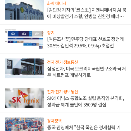
화학·에너지
[김민정 기자의 '코스뽀'] 지엔씨에너지 AI 붐
에 비상발전기 호황, 안병철 친환경 에너지
발전전문기업 향한다
정치
[여론조사꽃] 민주당 당대표 선호도 정청래
30.5%·김민석 29.6%, 0.9%p 초접전
전자·전기·정보통신
삼성전자, 미국 오크리지국립연구소와 극저
온 히트펌프 개발하기로
전자·전기·정보통신
SK하이닉스 통합노조 설립 움직임 본격화,
성과급 체계 불만에 3500명 결집
경제정책
중국 관영매체 "한국 폭염은 경제협력 기