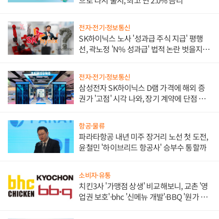
으로 다시 출시, 최고 연 2.0% 금리
전자·전기·정보통신
SK하이닉스 노사 '성과급 주식 지급' 평행
선, 곽노정 'N% 성과급' 법적 논란 벗을지 주
목
전자·전기·정보통신
삼성전자 SK하이닉스 D램 가격에 해외 증
권가 '고점' 시각 나와, 장기 계약에 단점 부
각
항공·물류
파라타항공 내년 미주 장거리 노선 첫 도전,
윤철민 '하이브리드 항공사' 승부수 통할까
소비자·유통
치킨3사 '가맹점 상생' 비교해보니, 교촌 '영
업권 보호'·bhc '신메뉴 개발'·BBQ '원가 부
담'