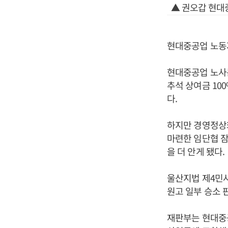
▲ 권오갑 현대
현대중공업 노동
현대중공업 노사
추석 상여금 10
다.
하지만 경영정상화
마련한 임단협 
을 더 안게 됐다.
울산지법 제4민사
원고 일부 승소 
재판부는 현대중공