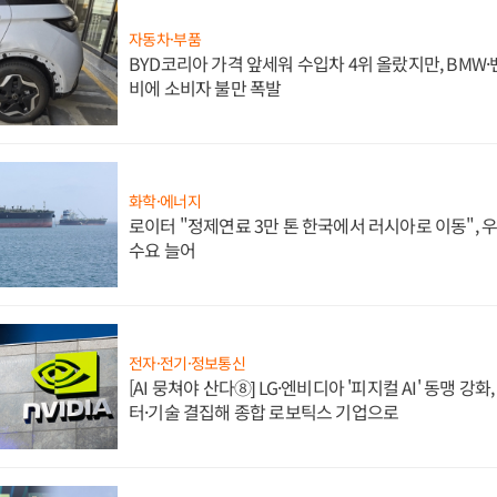
자동차·부품
BYD코리아 가격 앞세워 수입차 4위 올랐지만, BMW
비에 소비자 불만 폭발
화학·에너지
로이터 "정제연료 3만 톤 한국에서 러시아로 이동",
수요 늘어
전자·전기·정보통신
[AI 뭉쳐야 산다⑧] LG·엔비디아 '피지컬 AI' 동맹 강
터·기술 결집해 종합 로보틱스 기업으로