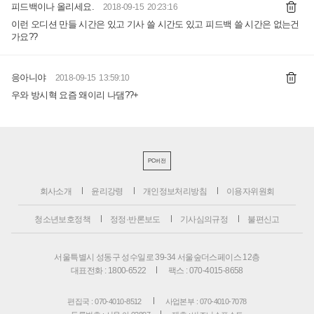
피드백이나 올리세요.
2018-09-15 20:23:16
이런 오디션 만들 시간은 있고 기사 쓸 시간도 있고 피드백 쓸 시간은 없는건
가요??
응아니야
2018-09-15 13:59:10
우와 방시혁 요즘 왜이리 나댐??+
PC버전
회사소개
윤리강령
개인정보처리방침
이용자위원회
청소년보호정책
정정·반론보도
기사심의규정
불편신고
서울특별시 성동구 성수일로 39-34 서울숲더스페이스 12층
대표전화 : 1800-6522
팩스 : 070-4015-8658
편집국 : 070-4010-8512
사업본부 : 070-4010-7078