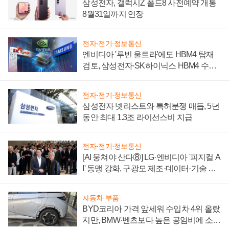
삼성전자, 갤럭시Z 폴드8 사전예약 개통
8월31일까지 연장
전자·전기·정보통신
엔비디아 '루빈 울트라'에도 HBM4 탑재
검토, 삼성전자·SK하이닉스 HBM4 수율
에 주도권 갈린다
전자·전기·정보통신
삼성전자 넷리스트와 특허분쟁 매듭, 5년
동안 최대 1.3조 라이선스비 지급
전자·전기·정보통신
[AI 뭉쳐야 산다⑧] LG·엔비디아 '피지컬 A
I' 동맹 강화, 구광모 제조·데이터·기술 결
집해 종합 로보틱스 기업으로
자동차·부품
BYD코리아 가격 앞세워 수입차 4위 올랐
지만, BMW·벤츠보다 높은 공임비에 소비