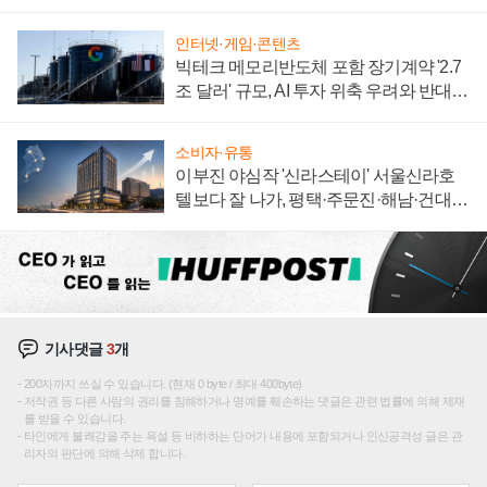
자 불만 폭발
인터넷·게임·콘텐츠
빅테크 메모리반도체 포함 장기계약 '2.7
조 달러' 규모, AI 투자 위축 우려와 반대
신호
소비자·유통
이부진 야심작 '신라스테이' 서울신라호
텔보다 잘 나가, 평택·주문진·해남·건대로
성장판 더 넓힌다
기사댓글
3
개
200자까지 쓰실 수 있습니다. (현재 0 byte / 최대 400byte)
저작권 등 다른 사람의 권리를 침해하거나 명예를 훼손하는 댓글은 관련 법률에 의해 제재
를 받을 수 있습니다.
타인에게 불쾌감을 주는 욕설 등 비하하는 단어가 내용에 포함되거나 인신공격성 글은 관
리자의 판단에 의해 삭제 합니다.