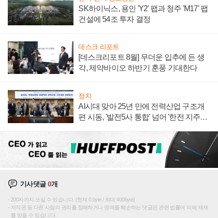
SK하이닉스, 용인 'Y2' 팹과 청주 'M17' 팹
건설에 54조 투자 결정
데스크 리포트
[데스크리포트 8월] 무더운 입추에 든 생
각, 제약바이오 하반기 훈풍 기대한다
정치
AI시대 맞아 25년 만에 전력산업 구조개
편 시동, '발전5사 통합' 넘어 '한전 지주사'
재편론도
기사댓글
0
개
200자까지 쓰실 수 있습니다. (현재 0 byte / 최대 400byte)
저작권 등 다른 사람의 권리를 침해하거나 명예를 훼손하는 댓글은 관련 법률에 의해 제재
를 받을 수 있습니다.