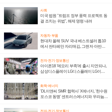
사회
미국 법원 "트럼프 정부 풍력 프로젝트 동
결 조치는 위법", 해제 명령 내려
자동차·부품
현대차 올해 SUV 국내 베스트셀러 톱10
에서 싼타페만 자리매김, 그랜저·아반떼
'세단 쌍끌이'로 내수 방어
전자·전기·정보통신
아이폰18 '메모리 부족'에 출시 지연되나,
삼성디스플레이 LG디스플레이 LG이노
텍 '탈애플' 수익 다각화 속도
화학·에너지
'DL이앤씨 SMR 협력사' X에너지, '한수원
포스코 동맹' 센트러스에너지와 우라늄
계약 체결
전자·전기·정보통신