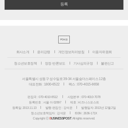
PC버전
회사소개
윤리강령
개인정보처리방침
이용자위원회
청소년보호정책
정정·반론보도
기사심의규정
불편신고
서울특별시 성동구 성수일로 39-34 서울숲더스페이스 12층
대표전화 : 1800-6522
팩스 : 070-4015-8658
편집국 : 070-4010-8512
사업본부 : 070-4010-7078
등록번호 : 서울 아 02897
제호 : 비즈니스포스트
등록일: 2013.11.13
발행·편집인 : 강석운
발행일자: 2013년 12월 2일
청소년보호책임자 : 강석운
ISSN : 2636-171X
Copyright ⓒ
B
USINESSPOST
. All rights reserved.