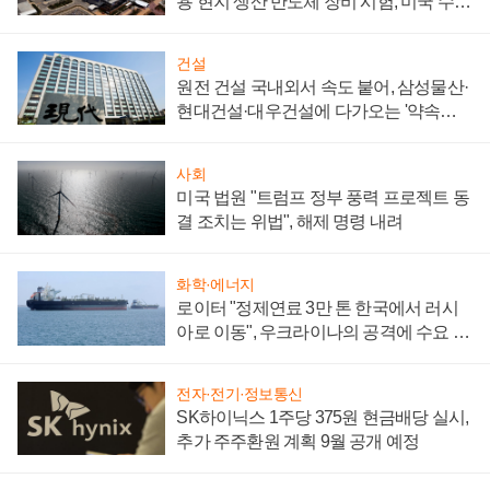
용 현지 생산 반도체 장비 시험, 미국 수출
통제 대비"
건설
원전 건설 국내외서 속도 붙어, 삼성물산·
현대건설·대우건설에 다가오는 '약속의
시간'
사회
미국 법원 "트럼프 정부 풍력 프로젝트 동
결 조치는 위법", 해제 명령 내려
화학·에너지
로이터 "정제연료 3만 톤 한국에서 러시
아로 이동", 우크라이나의 공격에 수요 늘
어
전자·전기·정보통신
SK하이닉스 1주당 375원 현금배당 실시,
추가 주주환원 계획 9월 공개 예정