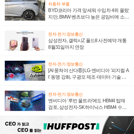
자동차·부품
BYD코리아 가격 앞세워 수입차 4위 올랐
지만, BMW·벤츠보다 높은 공임비에 소비
자 불만 폭발
전자·전기·정보통신
삼성전자, 갤럭시Z 폴드8 사전예약 개통
8월31일까지 연장
전자·전기·정보통신
[AI 뭉쳐야 산다⑧] LG·엔비디아 '피지컬 A
I' 동맹 강화, 구광모 제조·데이터·기술 결
집해 종합 로보틱스 기업으로
전자·전기·정보통신
엔비디아 '루빈 울트라'에도 HBM4 탑재
검토, 삼성전자·SK하이닉스 HBM4 수율
에 주도권 갈린다