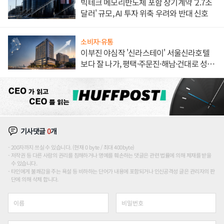
빅테크 메모리반도체 포함 장기계약 '2.7조
달러' 규모, AI 투자 위축 우려와 반대 신호
소비자·유통
이부진 야심작 '신라스테이' 서울신라호텔
보다 잘 나가, 평택·주문진·해남·건대로 성
장판 더 넓힌다
기사댓글
0
개
200자까지 쓰실 수 있습니다. (현재 0 byte / 최대 400byte)
저작권 등 다른 사람의 권리를 침해하거나 명예를 훼손하는 댓글은 관련 법률에 의해 제재를 받을
수 있습니다.
타인에게 불쾌감을 주는 욕설 등 비하하는 단어가 내용에 포함되거나 인신공격성 글은 관리자의 판
단에 의해 삭제 합니다.