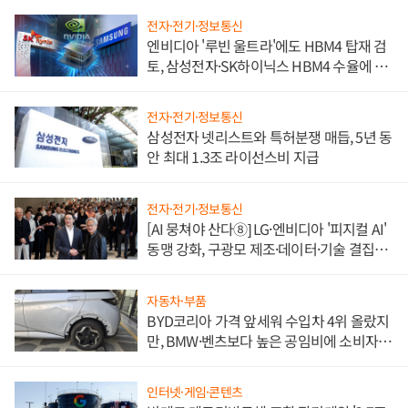
전자·전기·정보통신
엔비디아 '루빈 울트라'에도 HBM4 탑재 검
토, 삼성전자·SK하이닉스 HBM4 수율에 주
도권 갈린다
전자·전기·정보통신
삼성전자 넷리스트와 특허분쟁 매듭, 5년 동
안 최대 1.3조 라이선스비 지급
전자·전기·정보통신
[AI 뭉쳐야 산다⑧] LG·엔비디아 '피지컬 AI'
동맹 강화, 구광모 제조·데이터·기술 결집
해 종합 로보틱스 기업으로
자동차·부품
BYD코리아 가격 앞세워 수입차 4위 올랐지
만, BMW·벤츠보다 높은 공임비에 소비자
불만 폭발
인터넷·게임·콘텐츠