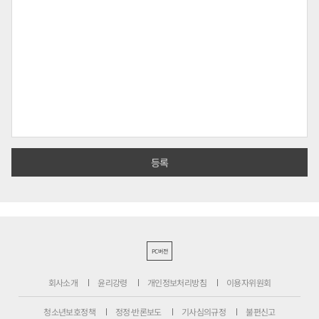
PC버전
회사소개
윤리강령
개인정보처리방침
이용자위원회
청소년보호정책
정정·반론보도
기사심의규정
불편신고