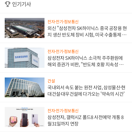
인기기사
전자·전기·정보통신
외신 "삼성전자 SK하이닉스 중국 공장용 현
지 생산 반도체 장비 시험, 미국 수출통제 대
비"
전자·전기·정보통신
삼성전자 SK하이닉스 소극적 주주환원에
해외 증권가 비판, "반도체 호황 지속성 의
문"
건설
국내외서 속도 붙는 원전 사업, 삼성물산·현
대건설·대우건설에 다가오는 '약속의 시간'
전자·전기·정보통신
삼성전자, 갤럭시Z 폴드8 사전예약 개통 8
월31일까지 연장