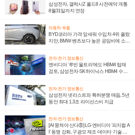
삼성전자, 갤럭시Z 폴드8 사전예약 개통
8월31일까지 연장
자동차·부품
BYD코리아 가격 앞세워 수입차 4위 올랐
지만, BMW·벤츠보다 높은 공임비에 소비
자 불만 폭발
전자·전기·정보통신
엔비디아 '루빈 울트라'에도 HBM4 탑재
검토, 삼성전자·SK하이닉스 HBM4 수율
에 주도권 갈린다
전자·전기·정보통신
삼성전자 넷리스트와 특허분쟁 매듭, 5년
동안 최대 1.3조 라이선스비 지급
전자·전기·정보통신
[AI 뭉쳐야 산다⑧] LG·엔비디아 '피지컬 A
I' 동맹 강화, 구광모 제조·데이터·기술 결