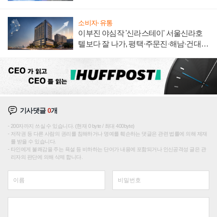
집해 종합 로보틱스 기업으로
소비자·유통
이부진 야심작 '신라스테이' 서울신라호
텔보다 잘 나가, 평택·주문진·해남·건대로
성장판 더 넓힌다
기사댓글
0
개
200자까지 쓰실 수 있습니다. (현재 0 byte / 최대 400byte)
저작권 등 다른 사람의 권리를 침해하거나 명예를 훼손하는 댓글은 관련 법률에 의해 제재
를 받을 수 있습니다.
타인에게 불쾌감을 주는 욕설 등 비하하는 단어가 내용에 포함되거나 인신공격성 글은 관
리자의 판단에 의해 삭제 합니다.