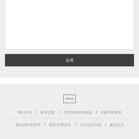
PC버전
회사소개
윤리강령
개인정보처리방침
이용자위원회
청소년보호정책
정정·반론보도
기사심의규정
불편신고