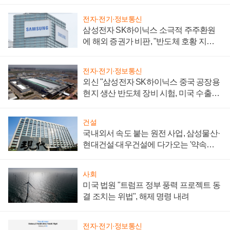
전자·전기·정보통신
삼성전자 SK하이닉스 소극적 주주환원
에 해외 증권가 비판, "반도체 호황 지속
성 의문"
전자·전기·정보통신
외신 "삼성전자 SK하이닉스 중국 공장용
현지 생산 반도체 장비 시험, 미국 수출통
제 대비"
건설
국내외서 속도 붙는 원전 사업, 삼성물산·
현대건설·대우건설에 다가오는 '약속의
시간'
사회
미국 법원 "트럼프 정부 풍력 프로젝트 동
결 조치는 위법", 해제 명령 내려
전자·전기·정보통신