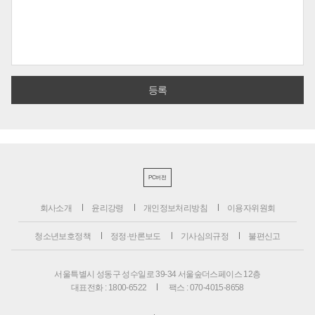
PC버전
회사소개
윤리강령
개인정보처리방침
이용자위원회
청소년보호정책
정정·반론보도
기사심의규정
불편신고
서울특별시 성동구 성수일로 39-34 서울숲더스페이스 12층
대표전화 : 1800-6522
팩스 : 070-4015-8658