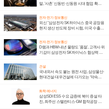
말, '사촌' 신동빈·신동원 시대 협업 확대
일로
전자·전기·정보통신
외신 "삼성전자 SK하이닉스 중국 공장용
현지 생산 반도체 장비 시험, 미국 수출통
제 대비"
전자·전기·정보통신
D램과 HBM 내년 물량도 '품절', 고객사 위
기감이 삼성전자 SK하이닉스 협상력 더
키워
건설
국내외서 속도 붙는 원전 사업, 삼성물산·
현대건설·대우건설에 다가오는 '약속의
시간'
화학·에너지
삼성SDI ESS 수요 급증에 북미 증설 타
진, 최주선 스텔란티스·GM 합작공장 건
설 재추진하나