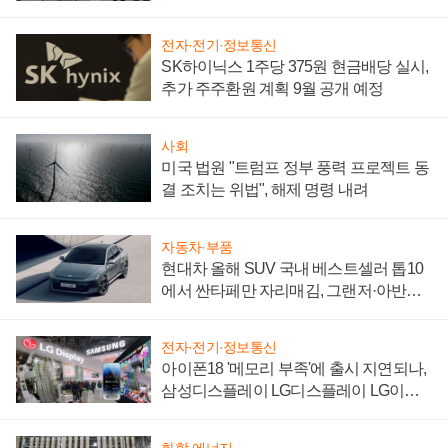
"중요한 이정표"
전자·전기·정보통신
SK하이닉스 1주당 375원 현금배당 실시,
추가 주주환원 계획 9월 공개 예정
사회
미국 법원 "트럼프 정부 풍력 프로젝트 동
결 조치는 위법", 해제 명령 내려
자동차·부품
현대차 올해 SUV 국내 베스트셀러 톱10
에서 싼타페만 자리매김, 그랜저·아반떼
'세단 쌍끌이'로 내수 방어
전자·전기·정보통신
아이폰18 '메모리 부족'에 출시 지연되나,
삼성디스플레이 LG디스플레이 LG이노
텍 '탈애플' 수익 다각화 속도