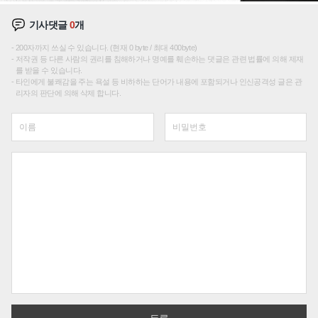
기사댓글
0
개
200자까지 쓰실 수 있습니다. (현재 0 byte / 최대 400byte)
저작권 등 다른 사람의 권리를 침해하거나 명예를 훼손하는 댓글은 관련 법률에 의해 제재
를 받을 수 있습니다.
타인에게 불쾌감을 주는 욕설 등 비하하는 단어가 내용에 포함되거나 인신공격성 글은 관
리자의 판단에 의해 삭제 합니다.