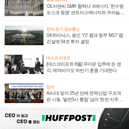
화학·에너지
'DL이앤씨 SMR 협력사' X에너지, '한수원
포스코 동맹' 센트러스에너지와 우라늄
계약 체결
전자·전기·정보통신
SK하이닉스, 용인 'Y2' 팹과 청주 'M17' 팹
건설에 54조 투자 결정
데스크 리포트
[데스크리포트 8월] 무더운 입추에 든 생
각, 제약바이오 하반기 훈풍 기대한다
정치
AI시대 맞아 25년 만에 전력산업 구조개
편 시동, '발전5사 통합' 넘어 '한전 지주사'
재편론도