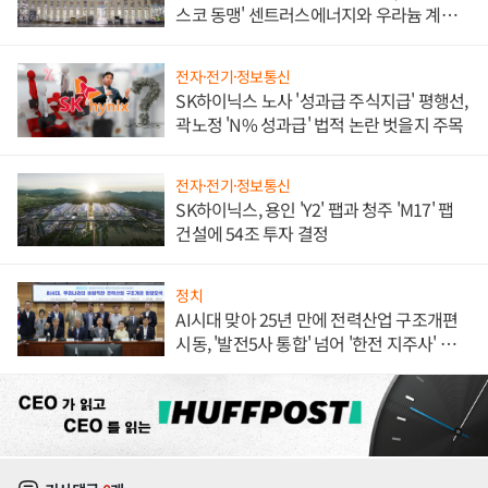
스코 동맹' 센트러스에너지와 우라늄 계약
체결
전자·전기·정보통신
SK하이닉스 노사 '성과급 주식지급' 평행선,
곽노정 'N% 성과급' 법적 논란 벗을지 주목
전자·전기·정보통신
SK하이닉스, 용인 'Y2' 팹과 청주 'M17' 팹
건설에 54조 투자 결정
정치
AI시대 맞아 25년 만에 전력산업 구조개편
시동, '발전5사 통합' 넘어 '한전 지주사' 재편
론도