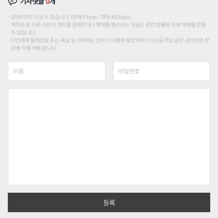
기사댓글
0
개
200자까지 쓰실 수 있습니다. (현재 0 byte / 최대 400byte)
저작권 등 다른 사람의 권리를 침해하거나 명예를 훼손하는 댓글은 관련 법률에 의해 제재를 받을
수 있습니다.
타인에게 불쾌감을 주는 욕설 등 비하하는 단어가 내용에 포함되거나 인신공격성 글은 관리자의 판
단에 의해 삭제 합니다.