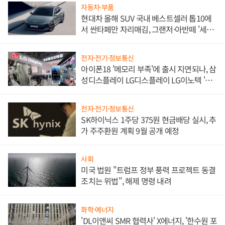
자동차·부품
현대차 올해 SUV 국내 베스트셀러 톱10에
서 싼타페만 자리매김, 그랜저·아반떼 '세단
쌍끌이'로 내수 방어
전자·전기·정보통신
아이폰18 '메모리 부족'에 출시 지연되나, 삼
성디스플레이 LG디스플레이 LG이노텍 '탈
애플' 수익 다각화 속도
전자·전기·정보통신
SK하이닉스 1주당 375원 현금배당 실시, 추
가 주주환원 계획 9월 공개 예정
사회
미국 법원 "트럼프 정부 풍력 프로젝트 동결
조치는 위법", 해제 명령 내려
화학·에너지
'DL이앤씨 SMR 협력사' X에너지, '한수원 포