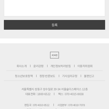
PC버전
회사소개
윤리강령
개인정보처리방침
이용자위원회
청소년보호정책
정정·반론보도
기사심의규정
불편신고
서울특별시 성동구 성수일로 39-34 서울숲더스페이스 12층
대표전화 : 1800-6522
팩스 : 070-4015-8658
편집국 : 070-4010-8512
사업본부 : 070-4010-7078