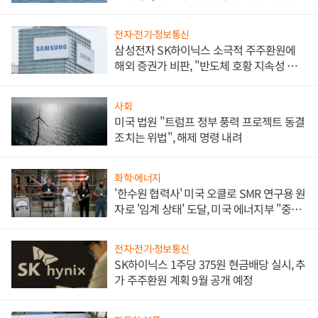
전자·전기·정보통신
삼성전자 SK하이닉스 소극적 주주환원에
해외 증권가 비판, "반도체 호황 지속성 의
문"
사회
미국 법원 "트럼프 정부 풍력 프로젝트 동결
조치는 위법", 해제 명령 내려
화학·에너지
'한수원 협력사' 미국 오클로 SMR 연구용 원
자로 '임계 상태' 도달, 미국 에너지부 "중요
한 이정표"
전자·전기·정보통신
SK하이닉스 1주당 375원 현금배당 실시, 추
가 주주환원 계획 9월 공개 예정