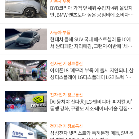
자동차·부품
BYD코리아 가격 앞세워 수입차 4위 올랐지
만, BMW·벤츠보다 높은 공임비에 소비자
불만 폭발
자동차·부품
현대차 올해 SUV 국내 베스트셀러 톱10에
서 싼타페만 자리매김, 그랜저·아반떼 '세단
쌍끌이'로 내수 방어
전자·전기·정보통신
아이폰18 '메모리 부족'에 출시 지연되나, 삼
성디스플레이 LG디스플레이 LG이노텍 '탈
애플' 수익 다각화 속도
전자·전기·정보통신
[AI 뭉쳐야 산다⑧] LG·엔비디아 '피지컬 AI'
동맹 강화, 구광모 제조·데이터·기술 결집
해 종합 로보틱스 기업으로
전자·전기·정보통신
삼성전자 넷리스트와 특허분쟁 매듭, 5년 동