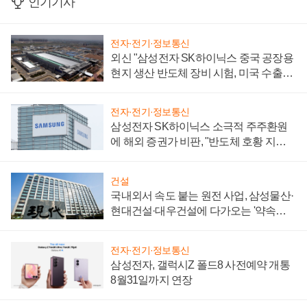
인기기사
전자·전기·정보통신
외신 "삼성전자 SK하이닉스 중국 공장용
현지 생산 반도체 장비 시험, 미국 수출통
제 대비"
전자·전기·정보통신
삼성전자 SK하이닉스 소극적 주주환원
에 해외 증권가 비판, "반도체 호황 지속
성 의문"
건설
국내외서 속도 붙는 원전 사업, 삼성물산·
현대건설·대우건설에 다가오는 '약속의
시간'
전자·전기·정보통신
삼성전자, 갤럭시Z 폴드8 사전예약 개통
8월31일까지 연장