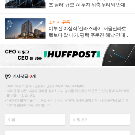
조 달러' 규모, AI 투자 위축 우려와 반대
신호
소비자·유통
이부진 야심작 '신라스테이' 서울신라호
텔보다 잘 나가, 평택·주문진·해남·건대로
성장판 더 넓힌다
기사댓글
0
개
200자까지 쓰실 수 있습니다. (현재 0 byte / 최대 400byte)
저작권 등 다른 사람의 권리를 침해하거나 명예를 훼손하는 댓글은 관련 법률에 의해 제재
를 받을 수 있습니다.
타인에게 불쾌감을 주는 욕설 등 비하하는 단어가 내용에 포함되거나 인신공격성 글은 관
리자의 판단에 의해 삭제 합니다.