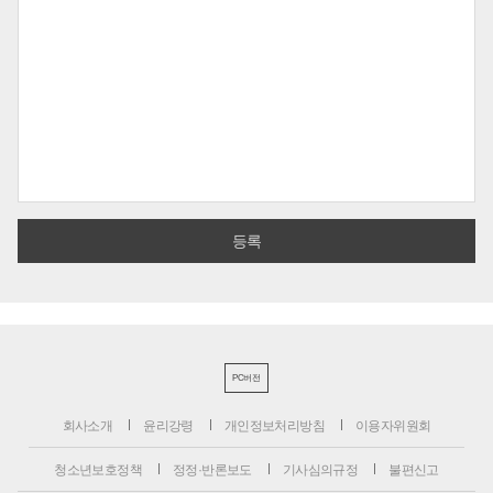
PC버전
회사소개
윤리강령
개인정보처리방침
이용자위원회
청소년보호정책
정정·반론보도
기사심의규정
불편신고