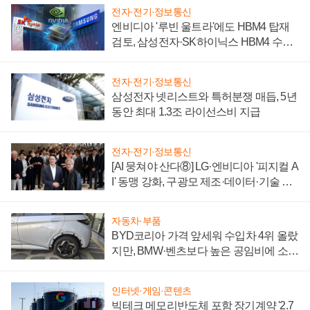
전자·전기·정보통신
엔비디아 '루빈 울트라'에도 HBM4 탑재
검토, 삼성전자·SK하이닉스 HBM4 수율
에 주도권 갈린다
전자·전기·정보통신
삼성전자 넷리스트와 특허분쟁 매듭, 5년
동안 최대 1.3조 라이선스비 지급
전자·전기·정보통신
[AI 뭉쳐야 산다⑧] LG·엔비디아 '피지컬 A
I' 동맹 강화, 구광모 제조·데이터·기술 결
집해 종합 로보틱스 기업으로
자동차·부품
BYD코리아 가격 앞세워 수입차 4위 올랐
지만, BMW·벤츠보다 높은 공임비에 소비
자 불만 폭발
인터넷·게임·콘텐츠
빅테크 메모리반도체 포함 장기계약 '2.7