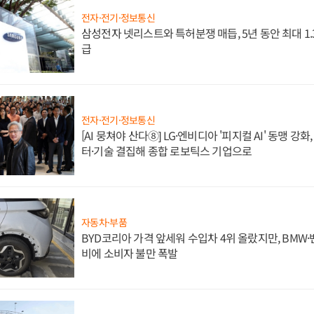
전자·전기·정보통신
삼성전자 넷리스트와 특허분쟁 매듭, 5년 동안 최대 1
급
전자·전기·정보통신
[AI 뭉쳐야 산다⑧] LG·엔비디아 '피지컬 AI' 동맹 강
터·기술 결집해 종합 로보틱스 기업으로
자동차·부품
BYD코리아 가격 앞세워 수입차 4위 올랐지만, BMW
비에 소비자 불만 폭발