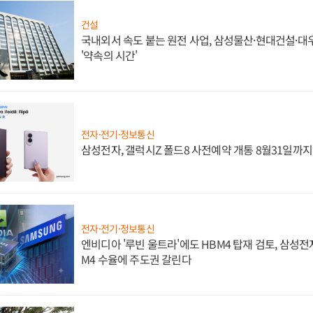
건설
국내외서 속도 붙는 원전 사업, 삼성물산·현대건설·
'약속의 시간'
전자·전기·정보통신
삼성전자, 갤럭시Z 폴드8 사전예약 개통 8월31일까
전자·전기·정보통신
엔비디아 '루빈 울트라'에도 HBM4 탑재 검토, 삼성전
M4 수율에 주도권 갈린다