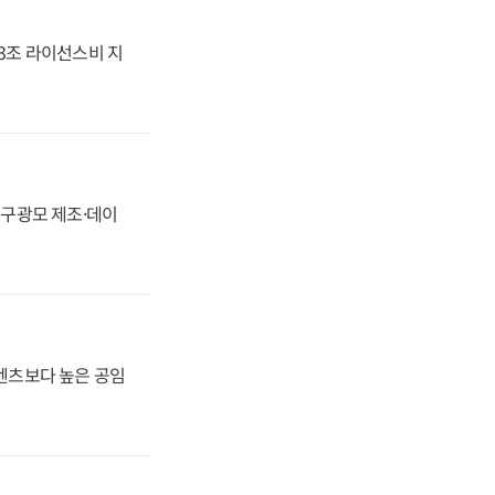
.3조 라이선스비 지
화, 구광모 제조·데이
·벤츠보다 높은 공임