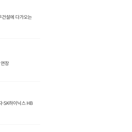
대우건설에 다가오는
지 연장
자·SK하이닉스 HB