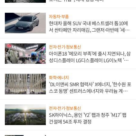
자동차·부품
현대차 올해 SUV 국내 베스트셀러 톱10에
서 싼타페만 자리매김, 그랜저·아반떼 '세단
쌍끌이'로 내수 방어
전자·전기·정보통신
아이폰18 '메모리 부족'에 출시 지연되나, 삼
성디스플레이 LG디스플레이 LG이노텍 '탈
애플' 수익 다각화 속도
화학·에너지
'DL이앤씨 SMR 협력사' X에너지, '한수원 포
스코 동맹' 센트러스에너지와 우라늄 계약
체결
전자·전기·정보통신
SK하이닉스, 용인 'Y2' 팹과 청주 'M17' 팹
건설에 54조 투자 결정