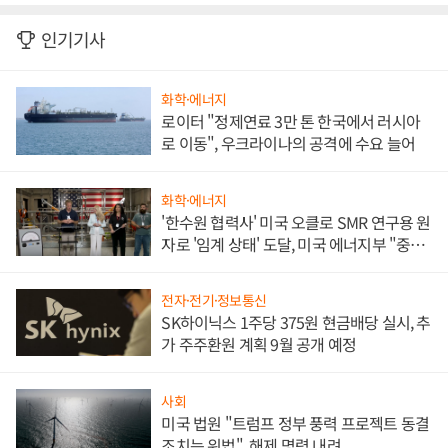
인기기사
화학·에너지
로이터 "정제연료 3만 톤 한국에서 러시아
로 이동", 우크라이나의 공격에 수요 늘어
화학·에너지
'한수원 협력사' 미국 오클로 SMR 연구용 원
자로 '임계 상태' 도달, 미국 에너지부 "중요
한 이정표"
전자·전기·정보통신
SK하이닉스 1주당 375원 현금배당 실시, 추
가 주주환원 계획 9월 공개 예정
사회
미국 법원 "트럼프 정부 풍력 프로젝트 동결
조치는 위법", 해제 명령 내려