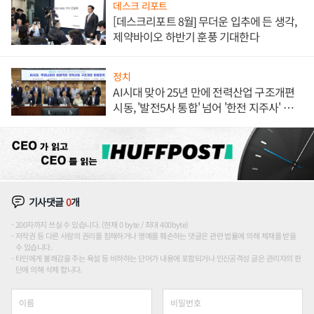
데스크 리포트
[데스크리포트 8월] 무더운 입추에 든 생각,
제약바이오 하반기 훈풍 기대한다
정치
AI시대 맞아 25년 만에 전력산업 구조개편
시동, '발전5사 통합' 넘어 '한전 지주사' 재편
론도
기사댓글
0
개
200자까지 쓰실 수 있습니다. (현재 0 byte / 최대 400byte)
저작권 등 다른 사람의 권리를 침해하거나 명예를 훼손하는 댓글은 관련 법률에 의해 제재를 받을
수 있습니다.
타인에게 불쾌감을 주는 욕설 등 비하하는 단어가 내용에 포함되거나 인신공격성 글은 관리자의 판
단에 의해 삭제 합니다.