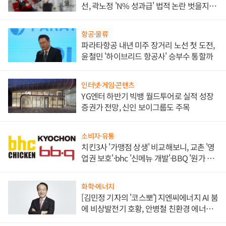
선, 곽노정 'N% 성과급' 법적 논란 벗을지 주
목
항공·물류
파라타항공 내년 미주 장거리 노선 첫 도전,
윤철민 '하이브리드 항공사' 승부수 통할까
인터넷·게임·콘텐츠
YG엔터 하반기 빅뱅 월드투어로 실적 성장
증권가 전망, 신인 보이그룹도 주목
소비자·유통
치킨3사 '가맹점 상생' 비교해보니, 교촌 '영
업권 보호'·bhc '신메뉴 개발'·BBQ '원가 부
담'
화학·에너지
[김민정 기자의 '코스뽀'] 지엔씨에너지 AI 붐
에 비상발전기 호황, 안병철 친환경 에너지
발전전문기업 향한다