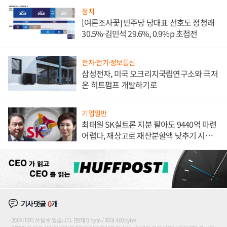
정치
[여론조사꽃] 민주당 당대표 선호도 정청래
30.5%·김민석 29.6%, 0.9%p 초접전
전자·전기·정보통신
삼성전자, 미국 오크리지국립연구소와 극저
온 히트펌프 개발하기로
기업일반
최태원 SK실트론 지분 팔아도 9440억 마련
어렵다, 재상고로 재산분할액 낮추기 시도
하나
기사댓글
0
개
200자까지 쓰실 수 있습니다. (현재 0 byte / 최대 400byte)