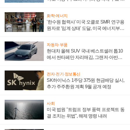
어
화학·에너지
'한수원 협력사' 미국 오클로 SMR 연구용
원자로 '임계 상태' 도달, 미국 에너지부
"중요한 이정표"
자동차·부품
현대차 올해 SUV 국내 베스트셀러 톱10
에서 싼타페만 자리매김, 그랜저·아반떼
'세단 쌍끌이'로 내수 방어
전자·전기·정보통신
SK하이닉스 1주당 375원 현금배당 실시,
추가 주주환원 계획 9월 공개 예정
사회
미국 법원 "트럼프 정부 풍력 프로젝트 동
결 조치는 위법", 해제 명령 내려