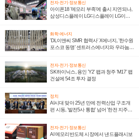
전자·전기·정보통신
아이폰18 '메모리 부족'에 출시 지연되나,
삼성디스플레이 LG디스플레이 LG이노
텍 '탈애플' 수익 다각화 속도
화학·에너지
'DL이앤씨 SMR 협력사' X에너지, '한수원
포스코 동맹' 센트러스에너지와 우라늄
계약 체결
전자·전기·정보통신
SK하이닉스, 용인 'Y2' 팹과 청주 'M17' 팹
건설에 54조 투자 결정
정치
AI시대 맞아 25년 만에 전력산업 구조개
편 시동, '발전5사 통합' 넘어 '한전 지주사'
재편론도
전자·전기·정보통신
AI 메모리반도체 시장에서 낸드플래시보