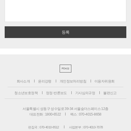
PC버전
회사소개
윤리강령
개인정보처리방침
이용자위원회
청소년보호정책
정정·반론보도
기사심의규정
불편신고
서울특별시 성동구 성수일로 39-34 서울숲더스페이스 12층
대표전화 : 1800-6522
팩스 : 070-4015-8658
편집국 : 070-4010-8512
사업본부 : 070-4010-7078