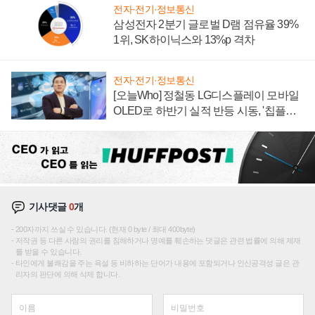
전자·전기·정보통신
삼성전자 2분기 글로벌 D램 점유율 39%
1위, SK하이닉스와 13%p 격차
전자·전기·정보통신
[오늘Who] 정철동 LG디스플레이 모바일
OLED로 하반기 실적 반등 시동, '칩플레
이션'에 가격 인하 압박은 부담
기사댓글
0
개
200자까지 쓰실 수 있습니다. (현재 0 byte / 최대 400byte)
저작권 등 다른 사람의 권리를 침해하거나 명예를 훼손하는 댓글은 관련 법률에 의해 제재
를 받을 수 있습니다.
타인에게 불쾌감을 주는 욕설 등 비하하는 단어가 내용에 포함되거나 인신공격성 글은 관
리자의 판단에 의해 삭제 합니다.