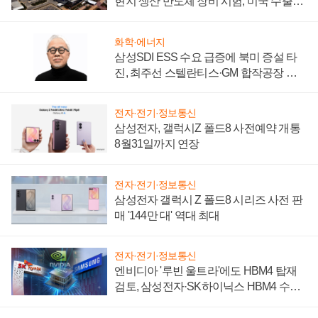
현지 생산 반도체 장비 시험, 미국 수출통
제 대비"
화학·에너지
삼성SDI ESS 수요 급증에 북미 증설 타
진, 최주선 스텔란티스·GM 합작공장 건
설 재추진하나
전자·전기·정보통신
삼성전자, 갤럭시Z 폴드8 사전예약 개통
8월31일까지 연장
전자·전기·정보통신
삼성전자 갤럭시 Z 폴드8 시리즈 사전 판
매 '144만 대' 역대 최대
전자·전기·정보통신
엔비디아 '루빈 울트라'에도 HBM4 탑재
검토, 삼성전자·SK하이닉스 HBM4 수율
에 주도권 갈린다