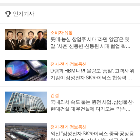
인기기사
소비자·유통
롯데·농심 창업주 시대 '라면 앙금'은 옛
말, '사촌' 신동빈·신동원 시대 협업 확대
일로
전자·전기·정보통신
D램과 HBM 내년 물량도 '품절', 고객사 위
기감이 삼성전자 SK하이닉스 협상력 더
키워
건설
국내외서 속도 붙는 원전 사업, 삼성물산·
현대건설·대우건설에 다가오는 '약속의
시간'
전자·전기·정보통신
외신 "삼성전자 SK하이닉스 중국 공장용