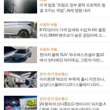
미국 법원 "트럼프 정부 풍력 프로젝트 동
결 조치는 위법", 해제 명령 내려
자동차·부품
BYD코리아 가격 앞세워 수입차 4위 올랐
지만, BMW·벤츠보다 높은 공임비에 소비
자 불만 폭발
자동차·부품
현대차 올해 SUV 국내 베스트셀러 톱10
에서 싼타페만 자리매김, 그랜저·아반떼
'세단 쌍끌이'로 내수 방어
전자·전기·정보통신
아이폰18 '메모리 부족'에 출시 지연되나,
삼성디스플레이 LG디스플레이 LG이노
텍 '탈애플' 수익 다각화 속도
전자·전기·정보통신
[AI 뭉쳐야 산다⑧] LG·엔비디아 '피지컬 A
I' 동맹 강화, 구광모 제조·데이터·기술 결