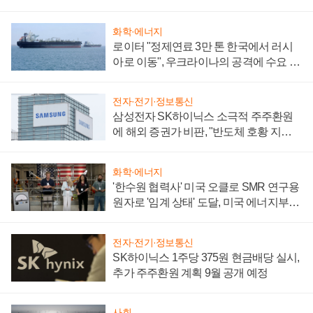
화학·에너지
로이터 "정제연료 3만 톤 한국에서 러시
아로 이동", 우크라이나의 공격에 수요 늘
어
전자·전기·정보통신
삼성전자 SK하이닉스 소극적 주주환원
에 해외 증권가 비판, "반도체 호황 지속
성 의문"
화학·에너지
'한수원 협력사' 미국 오클로 SMR 연구용
원자로 '임계 상태' 도달, 미국 에너지부
"중요한 이정표"
전자·전기·정보통신
SK하이닉스 1주당 375원 현금배당 실시,
추가 주주환원 계획 9월 공개 예정
사회