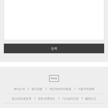
PC버전
회사소개
윤리강령
개인정보처리방침
이용자위원회
청소년보호정책
정정·반론보도
기사심의규정
불편신고