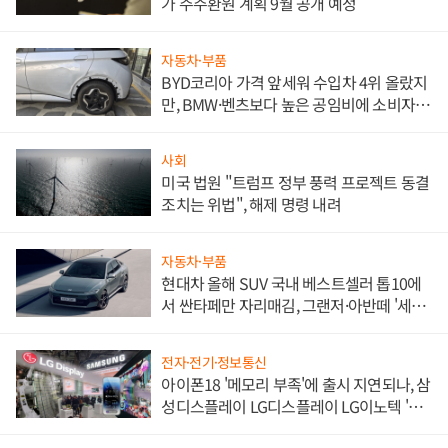
가 주주환원 계획 9월 공개 예정
자동차·부품
BYD코리아 가격 앞세워 수입차 4위 올랐지
만, BMW·벤츠보다 높은 공임비에 소비자
불만 폭발
사회
미국 법원 "트럼프 정부 풍력 프로젝트 동결
조치는 위법", 해제 명령 내려
자동차·부품
현대차 올해 SUV 국내 베스트셀러 톱10에
서 싼타페만 자리매김, 그랜저·아반떼 '세단
쌍끌이'로 내수 방어
전자·전기·정보통신
아이폰18 '메모리 부족'에 출시 지연되나, 삼
성디스플레이 LG디스플레이 LG이노텍 '탈
애플' 수익 다각화 속도