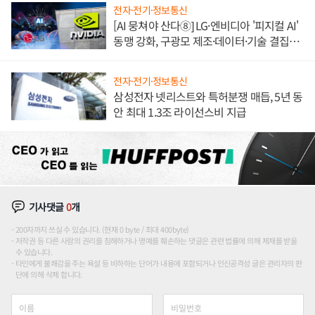
전자·전기·정보통신
[AI 뭉쳐야 산다⑧] LG·엔비디아 '피지컬 AI'
동맹 강화, 구광모 제조·데이터·기술 결집
해 종합 로보틱스 기업으로
전자·전기·정보통신
삼성전자 넷리스트와 특허분쟁 매듭, 5년 동
안 최대 1.3조 라이선스비 지급
기사댓글
0
개
200자까지 쓰실 수 있습니다. (현재 0 byte / 최대 400byte)
저작권 등 다른 사람의 권리를 침해하거나 명예를 훼손하는 댓글은 관련 법률에 의해 제재를 받을
수 있습니다.
타인에게 불쾌감을 주는 욕설 등 비하하는 단어가 내용에 포함되거나 인신공격성 글은 관리자의 판
단에 의해 삭제 합니다.