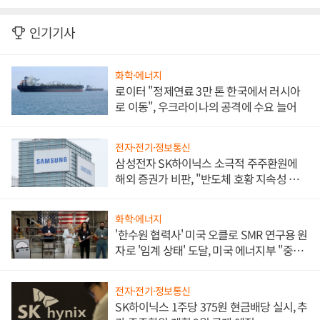
인기기사
화학·에너지
로이터 "정제연료 3만 톤 한국에서 러시아
로 이동", 우크라이나의 공격에 수요 늘어
전자·전기·정보통신
삼성전자 SK하이닉스 소극적 주주환원에
해외 증권가 비판, "반도체 호황 지속성 의
문"
화학·에너지
'한수원 협력사' 미국 오클로 SMR 연구용 원
자로 '임계 상태' 도달, 미국 에너지부 "중요
한 이정표"
전자·전기·정보통신
SK하이닉스 1주당 375원 현금배당 실시, 추