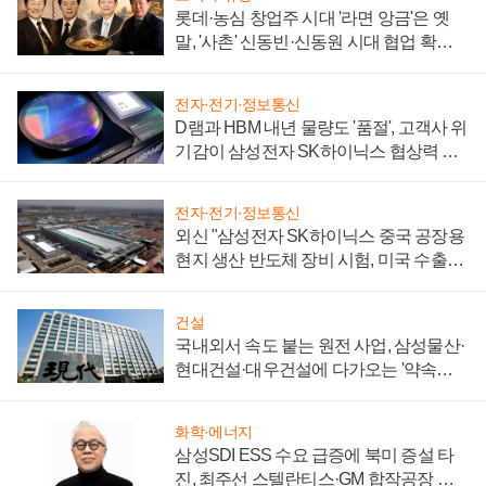
롯데·농심 창업주 시대 '라면 앙금'은 옛
말, '사촌' 신동빈·신동원 시대 협업 확대
일로
전자·전기·정보통신
D램과 HBM 내년 물량도 '품절', 고객사 위
기감이 삼성전자 SK하이닉스 협상력 더
키워
전자·전기·정보통신
외신 "삼성전자 SK하이닉스 중국 공장용
현지 생산 반도체 장비 시험, 미국 수출통
제 대비"
건설
국내외서 속도 붙는 원전 사업, 삼성물산·
현대건설·대우건설에 다가오는 '약속의
시간'
화학·에너지
삼성SDI ESS 수요 급증에 북미 증설 타
진, 최주선 스텔란티스·GM 합작공장 건