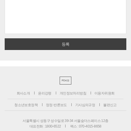
PC버전
회사소개
윤리강령
개인정보처리방침
이용자위원회
청소년보호정책
정정·반론보도
기사심의규정
불편신고
서울특별시 성동구 성수일로 39-34 서울숲더스페이스 12층
대표전화 : 1800-6522
팩스 : 070-4015-8658