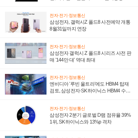
설 재추진하나
전자·전기·정보통신
삼성전자, 갤럭시Z 폴드8 사전예약 개통
8월31일까지 연장
전자·전기·정보통신
삼성전자 갤럭시 Z 폴드8 시리즈 사전 판
매 '144만 대' 역대 최대
전자·전기·정보통신
엔비디아 '루빈 울트라'에도 HBM4 탑재
검토, 삼성전자·SK하이닉스 HBM4 수율
에 주도권 갈린다
전자·전기·정보통신
삼성전자 2분기 글로벌 D램 점유율 39%
1위, SK하이닉스와 13%p 격차