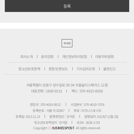
PC버전
회사소개
윤리강령
개인정보처리방침
이용자위원회
청소년보호정책
정정·반론보도
기사심의규정
불편신고
서울특별시 성동구 성수일로 39-34 서울숲더스페이스 12층
대표전화 : 1800-6522
팩스 : 070-4015-8658
편집국 : 070-4010-8512
사업본부 : 070-4010-7078
등록번호 : 서울 아 02897
제호 : 비즈니스포스트
등록일: 2013.11.13
발행·편집인 : 강석운
발행일자: 2013년 12월 2일
청소년보호책임자 : 강석운
ISSN : 2636-171X
Copyright ⓒ
B
USINESSPOST
. All rights reserved.