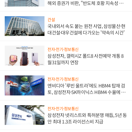
해외 증권가 비판, "반도체 호황 지속성 의
문"
건설
국내외서 속도 붙는 원전 사업, 삼성물산·현
대건설·대우건설에 다가오는 '약속의 시간'
전자·전기·정보통신
삼성전자, 갤럭시Z 폴드8 사전예약 개통 8
월31일까지 연장
전자·전기·정보통신
엔비디아 '루빈 울트라'에도 HBM4 탑재 검
토, 삼성전자·SK하이닉스 HBM4 수율에 주
도권 갈린다
전자·전기·정보통신
삼성전자 넷리스트와 특허분쟁 매듭, 5년 동
안 최대 1.3조 라이선스비 지급