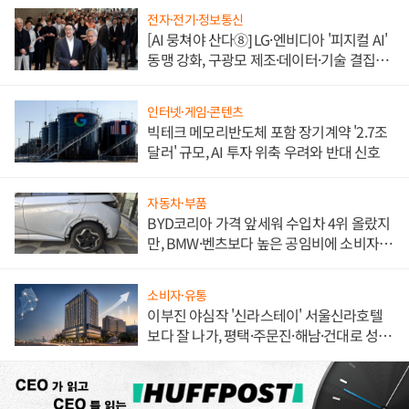
전자·전기·정보통신
[AI 뭉쳐야 산다⑧] LG·엔비디아 '피지컬 AI'
동맹 강화, 구광모 제조·데이터·기술 결집
해 종합 로보틱스 기업으로
인터넷·게임·콘텐츠
빅테크 메모리반도체 포함 장기계약 '2.7조
달러' 규모, AI 투자 위축 우려와 반대 신호
자동차·부품
BYD코리아 가격 앞세워 수입차 4위 올랐지
만, BMW·벤츠보다 높은 공임비에 소비자
불만 폭발
소비자·유통
이부진 야심작 '신라스테이' 서울신라호텔
보다 잘 나가, 평택·주문진·해남·건대로 성
장판 더 넓힌다