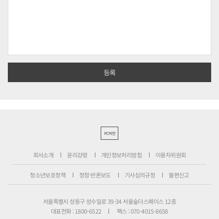
PC버전
회사소개
윤리강령
개인정보처리방침
이용자위원회
청소년보호정책
정정·반론보도
기사심의규정
불편신고
서울특별시 성동구 성수일로 39-34 서울숲더스페이스 12층
대표전화 : 1800-6522
팩스 : 070-4015-8658