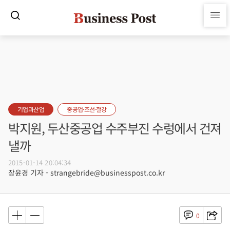
기업과산업
중공업·조선·철강
박지원, 두산중공업 수주부진 수렁에서 건져
낼까
2015-01-14 20:04:34
장윤경 기자 - strangebride@businesspost.co.kr
0