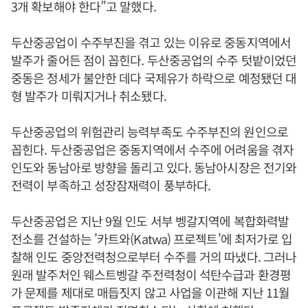
3개 확보해야 한다”고 말했다.
두산중공업이 수주부진을 겪고 있는 이유로 중동지역에서
발주가 줄어든 점이 꼽힌다. 두산중공업의 수주 텃밭이었던
중동은 정세가 불안한 데다 국제유가 하락으로 예정됐던 대
형 발주가 미뤄지거나 취소됐다.
두산중공업의 위험관리 능력부족도 수주부진의 원인으로
꼽힌다. 두산중공업은 중동지역에서 수주에 어려움을 겪자
인도와 동남아로 방향을 돌리고 있다. 동남아시장은 전기와
전력이 부족하고 성장잠재력이 풍부하다.
두산중공업은 지난 9월 인도 서부 벵갈지역에 복합화력발
전소를 건설하는 '카트와(Katwa) 프로젝트'에 최저가로 입
찰해 인도 중앙전력청으로부터 수주를 거의 따냈다. 그러나
원래 발주처인 웨스트벵갈 주전력청이 석탄수급과 환경평
가 문제를 제대로 매듭짓지 않고 사업을 이관해 지난 11월