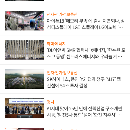
전자·전기·정보통신
아이폰18 '메모리 부족'에 출시 지연되나, 삼
성디스플레이 LG디스플레이 LG이노텍 '탈
애플' 수익 다각화 속도
화학·에너지
'DL이앤씨 SMR 협력사' X에너지, '한수원 포
스코 동맹' 센트러스에너지와 우라늄 계약
체결
전자·전기·정보통신
SK하이닉스, 용인 'Y2' 팹과 청주 'M17' 팹
건설에 54조 투자 결정
정치
AI시대 맞아 25년 만에 전력산업 구조개편
시동, '발전5사 통합' 넘어 '한전 지주사' 재편
론도