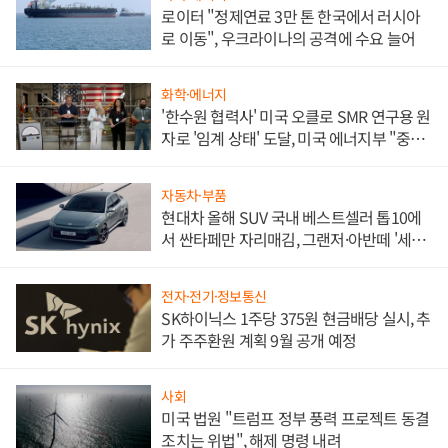
로이터 "정제연료 3만 톤 한국에서 러시아
로 이동", 우크라이나의 공격에 수요 늘어
화학·에너지
'한수원 협력사' 미국 오클로 SMR 연구용 원
자로 '임계 상태' 도달, 미국 에너지부 "중요
한 이정표"
자동차·부품
현대차 올해 SUV 국내 베스트셀러 톱10에
서 싼타페만 자리매김, 그랜저·아반떼 '세단
쌍끌이'로 내수 방어
전자·전기·정보통신
SK하이닉스 1주당 375원 현금배당 실시, 추
가 주주환원 계획 9월 공개 예정
사회
미국 법원 "트럼프 정부 풍력 프로젝트 동결
조치는 위법", 해제 명령 내려