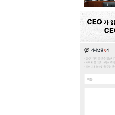
기사댓글
0
개
200자까지 쓰실 수 있습니다. (
저작권 등 다른 사람의 권리
타인에게 불쾌감을 주는 욕설