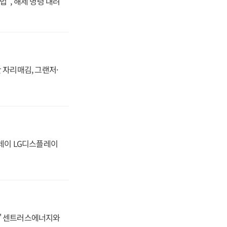
법", 해제 명령 내려
 자리매김, 그랜저·
플레이 LG디스플레이
동맹' 센트러스에너지와