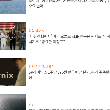
로이터 "정제연료 3만 톤 한국에서 러시아로 이동",
수요 늘어
화학·에너지
'한수원 협력사' 미국 오클로 SMR 연구용 원자로 '임계 
너지부 "중요한 이정표"
전자·전기·정보통신
SK하이닉스 1주당 375원 현금배당 실시, 추가 주주환
정
사회