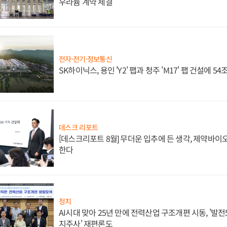
우라늄 계약 체결
전자·전기·정보통신
SK하이닉스, 용인 'Y2' 팹과 청주 'M17' 팹 건설에 5
데스크 리포트
[데스크리포트 8월] 무더운 입추에 든 생각, 제약바이
한다
정치
AI시대 맞아 25년 만에 전력산업 구조개편 시동, '발전5
지주사' 재편론도