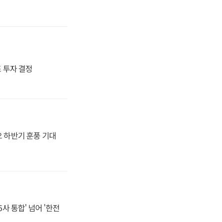
4조 투자 결정
오 하반기 훈풍 기대
사 통합' 넘어 '한전