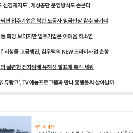
도 신경제지도', 개성공단 운영방식도 손본다
동되면 입주기업은 북한 노동자 임금인상 감수 불가피
가동 희망 보이지만 입주기업은 어려움 하소연
비' 시청률 고공행진, 김우택의 NEW 드라마사업 순항
약처의 궐련형 전자담배 유해성 발표에 촉각 세워
땅: 듀랑고’, TV 예능프로그램과 만나 흥행불씨 살아날까
화학·에너지