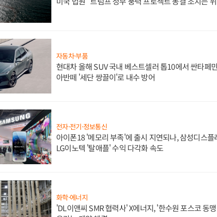
미국 법원 "트럼프 정부 풍력 프로젝트 동결 조치는 위
자동차·부품
현대차 올해 SUV 국내 베스트셀러 톱10에서 싼타페만
아반떼 '세단 쌍끌이'로 내수 방어
전자·전기·정보통신
아이폰18 '메모리 부족'에 출시 지연되나, 삼성디스
LG이노텍 '탈애플' 수익 다각화 속도
화학·에너지
'DL이앤씨 SMR 협력사' X에너지, '한수원 포스코 