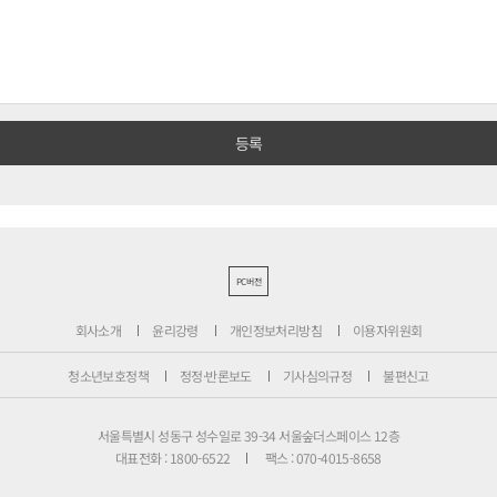
PC버전
회사소개
윤리강령
개인정보처리방침
이용자위원회
청소년보호정책
정정·반론보도
기사심의규정
불편신고
서울특별시 성동구 성수일로 39-34 서울숲더스페이스 12층
대표전화 : 1800-6522
팩스 : 070-4015-8658