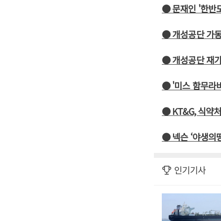
● 문재인 '한반
● 개성공단 가
● 개성공단 재
● '미스 함무라
● KT&G, 식
● 넥슨 ‘야생의
인기기사