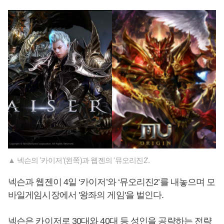
▲ 넥슨의 '카이저'(왼쪽)과 웹젠의 '뮤오리진2'.
넥슨과 웹젠이 4일 ‘카이저’와 ‘뮤오리진2’를 내놓으며 모
바일게임시장에서 '왕좌의 게임'을 벌인다.
넥슨은 카이저로 30대와 40대 등 성인을 공략하는 전략