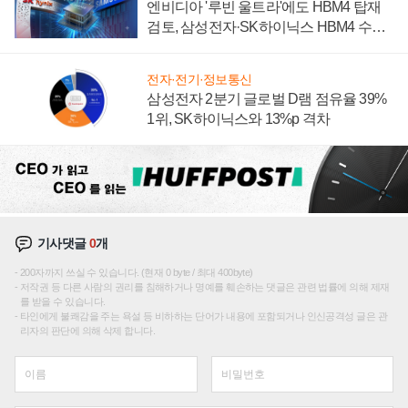
엔비디아 '루빈 울트라'에도 HBM4 탑재
검토, 삼성전자·SK하이닉스 HBM4 수율
에 주도권 갈린다
전자·전기·정보통신
삼성전자 2분기 글로벌 D램 점유율 39%
1위, SK하이닉스와 13%p 격차
기사댓글
0
개
200자까지 쓰실 수 있습니다. (현재 0 byte / 최대 400byte)
저작권 등 다른 사람의 권리를 침해하거나 명예를 훼손하는 댓글은 관련 법률에 의해 제재
를 받을 수 있습니다.
타인에게 불쾌감을 주는 욕설 등 비하하는 단어가 내용에 포함되거나 인신공격성 글은 관
리자의 판단에 의해 삭제 합니다.