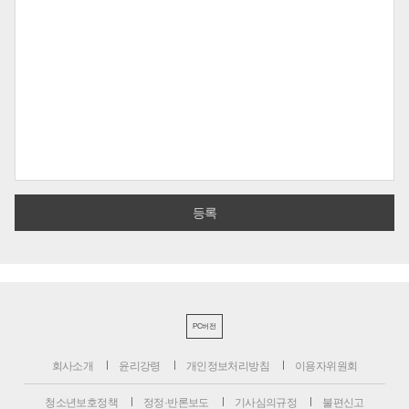
PC버전
회사소개
윤리강령
개인정보처리방침
이용자위원회
청소년보호정책
정정·반론보도
기사심의규정
불편신고