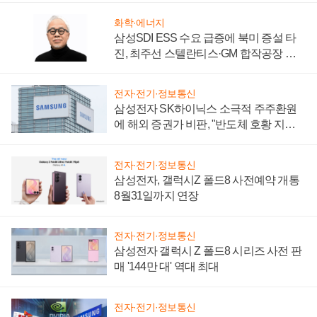
화학·에너지
삼성SDI ESS 수요 급증에 북미 증설 타
진, 최주선 스텔란티스·GM 합작공장 건
설 재추진하나
전자·전기·정보통신
삼성전자 SK하이닉스 소극적 주주환원
에 해외 증권가 비판, "반도체 호황 지속
성 의문"
전자·전기·정보통신
삼성전자, 갤럭시Z 폴드8 사전예약 개통
8월31일까지 연장
전자·전기·정보통신
삼성전자 갤럭시 Z 폴드8 시리즈 사전 판
매 '144만 대' 역대 최대
전자·전기·정보통신