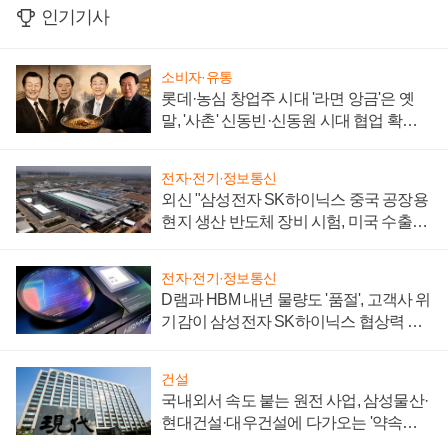
인기기사
소비자·유통
롯데·농심 창업주 시대 '라면 앙금'은 옛
말, '사촌' 신동빈·신동원 시대 협업 확대
일로
전자·전기·정보통신
외신 "삼성전자 SK하이닉스 중국 공장용
현지 생산 반도체 장비 시험, 미국 수출통
제 대비"
전자·전기·정보통신
D램과 HBM 내년 물량도 '품절', 고객사 위
기감이 삼성전자 SK하이닉스 협상력 더
키워
건설
국내외서 속도 붙는 원전 사업, 삼성물산·
현대건설·대우건설에 다가오는 '약속의
시간'