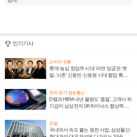
있다.
인기기사
소비자·유통
롯데·농심 창업주 시대 '라면 앙금'은 옛
말, '사촌' 신동빈·신동원 시대 협업 확대
일로
전자·전기·정보통신
D램과 HBM 내년 물량도 '품절', 고객사 위
기감이 삼성전자 SK하이닉스 협상력 더
키워
건설
국내외서 속도 붙는 원전 사업, 삼성물산·
현대건설·대우건설에 다가오는 '약속의