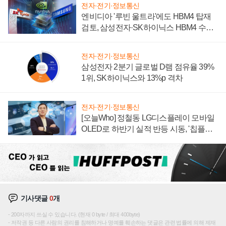
전자·전기·정보통신
엔비디아 '루빈 울트라'에도 HBM4 탑재
검토, 삼성전자·SK하이닉스 HBM4 수율
에 주도권 갈린다
전자·전기·정보통신
삼성전자 2분기 글로벌 D램 점유율 39%
1위, SK하이닉스와 13%p 격차
전자·전기·정보통신
[오늘Who] 정철동 LG디스플레이 모바일
OLED로 하반기 실적 반등 시동, '칩플레
이션'에 가격 인하 압박은 부담
기사댓글
0
개
200자까지 쓰실 수 있습니다. (현재 0 byte / 최대 400byte)
저작권 등 다른 사람의 권리를 침해하거나 명예를 훼손하는 댓글은 관련 법률에 의해 제재