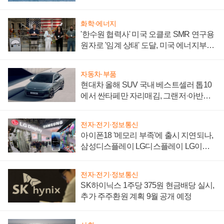
어
화학·에너지
'한수원 협력사' 미국 오클로 SMR 연구용
원자로 '임계 상태' 도달, 미국 에너지부
"중요한 이정표"
자동차·부품
현대차 올해 SUV 국내 베스트셀러 톱10
에서 싼타페만 자리매김, 그랜저·아반떼
'세단 쌍끌이'로 내수 방어
전자·전기·정보통신
아이폰18 '메모리 부족'에 출시 지연되나,
삼성디스플레이 LG디스플레이 LG이노
텍 '탈애플' 수익 다각화 속도
전자·전기·정보통신
SK하이닉스 1주당 375원 현금배당 실시,
추가 주주환원 계획 9월 공개 예정