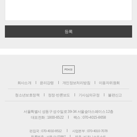
PC버전
회사소개
윤리강령
개인정보처리방침
이용자위원회
청소년보호정책
정정·반론보도
기사심의규정
불편신고
서울특별시 성동구 성수일로 39-34 서울숲더스페이스 12층
대표전화 : 1800-6522
팩스 : 070-4015-8658
편집국 : 070-4010-8512
사업본부 : 070-4010-7078
등록번호 : 서울 아 02897
제호 : 비즈니스포스트