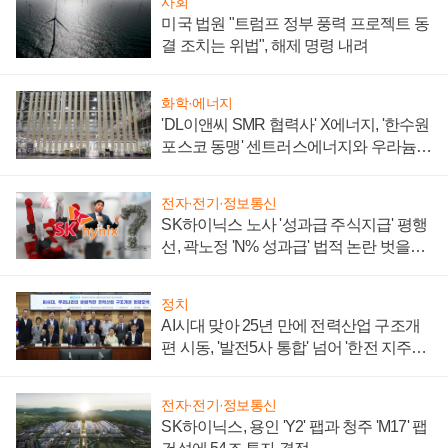
사회
미국 법원 "트럼프 정부 풍력 프로젝트 동
결 조치는 위법", 해제 명령 내려
화학·에너지
'DL이앤씨 SMR 협력사' X에너지, '한수원
포스코 동맹' 센트러스에너지와 우라늄
계약 체결
전자·전기·정보통신
SK하이닉스 노사 '성과급 주식지급' 평행
선, 곽노정 'N% 성과급' 법적 논란 벗을지
주목
정치
AI시대 맞아 25년 만에 전력산업 구조개
편 시동, '발전5사 통합' 넘어 '한전 지주사'
재편론도
전자·전기·정보통신
SK하이닉스, 용인 'Y2' 팹과 청주 'M17' 팹