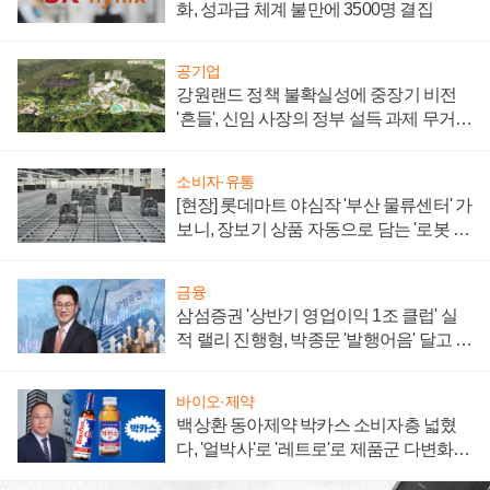
화, 성과급 체계 불만에 3500명 결집
공기업
강원랜드 정책 불확실성에 중장기 비전
'흔들', 신임 사장의 정부 설득 과제 무거워
져
소비자·유통
[현장] 롯데마트 야심작 '부산 물류센터' 가
보니, 장보기 상품 자동으로 담는 '로봇 40
0대' 장관
금융
삼섬증권 '상반기 영업이익 1조 클럽' 실
적 랠리 진행형, 박종문 '발행어음' 달고 연
임 향하나
바이오·제약
백상환 동아제약 박카스 소비자층 넓혔
다, '얼박사'로 '레트로'로 제품군 다변화
주효