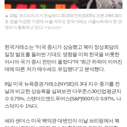
▲ 10일 코스피지수가 전날보다 20.18포인트(0.83%) 오른 2464.16으
로 장을 마감한 가운데 서울 여의도 한국거래소 서울사옥에서 한 관
계자가 통화하고 있다. <뉴시스>
한국거래소는 “미국 증시가 상승했고 북미 정상회담의
일정 발표를 둘러싼 기대도 영향을 미쳐 한국을 비롯한
아시아 국가 증시 전반이 올랐다”며 “최근 하락이 이어진
데에 따른 저가 매수세도 유입됐다”고 분석했다.
9일 미국 뉴욕증권거래소(NYSE)의 3대 지수 종가를 전
날과 비교한 상승폭을 살펴보면 다우존스30산업평균지
수 0.75%, 스탠더드앤드푸어스(S&P)500지수 0.97%, 나
스닥지수 1%다.
세라 샌더스 미국 백악관 대변인이 이날 브리핑에서 북