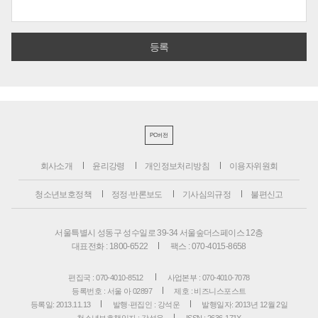
PC버전
회사소개
윤리강령
개인정보처리방침
이용자위원회
청소년보호정책
정정·반론보도
기사심의규정
불편신고
서울특별시 성동구 성수일로 39-34 서울숲더스페이스 12층
대표전화 : 1800-6522
팩스 : 070-4015-8658
편집국 : 070-4010-8512
사업본부 : 070-4010-7078
등록번호 : 서울 아 02897
제호 : 비즈니스포스트
등록일: 2013.11.13
발행·편집인 : 강석운
발행일자: 2013년 12월 2일
청소년보호책임자 : 강석운
ISSN : 2636-171X