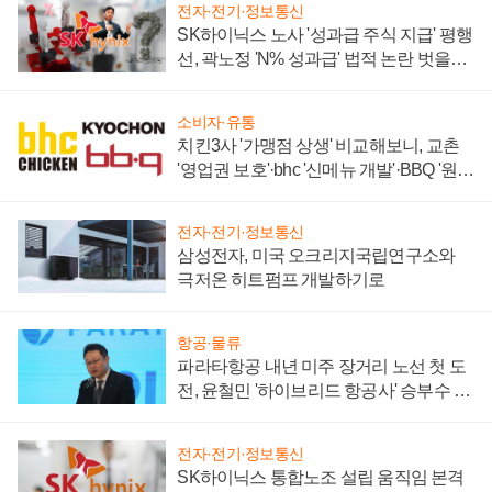
전자·전기·정보통신
SK하이닉스 노사 '성과급 주식 지급' 평행
선, 곽노정 'N% 성과급' 법적 논란 벗을지
주목
소비자·유통
치킨3사 '가맹점 상생' 비교해보니, 교촌
'영업권 보호'·bhc '신메뉴 개발'·BBQ '원가
부담'
전자·전기·정보통신
삼성전자, 미국 오크리지국립연구소와
극저온 히트펌프 개발하기로
항공·물류
파라타항공 내년 미주 장거리 노선 첫 도
전, 윤철민 '하이브리드 항공사' 승부수 통
할까
전자·전기·정보통신
SK하이닉스 통합노조 설립 움직임 본격