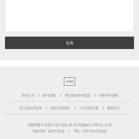
PC버전
회사소개
윤리강령
개인정보처리방침
이용자위원회
청소년보호정책
정정·반론보도
기사심의규정
불편신고
서울특별시 성동구 성수일로 39-34 서울숲더스페이스 12층
대표전화 : 1800-6522
팩스 : 070-4015-8658