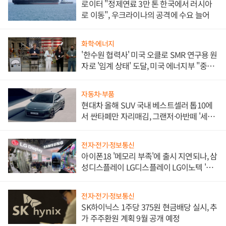
로이터 "정제연료 3만 톤 한국에서 러시아
로 이동", 우크라이나의 공격에 수요 늘어
화학·에너지
'한수원 협력사' 미국 오클로 SMR 연구용 원
자로 '임계 상태' 도달, 미국 에너지부 "중요
한 이정표"
자동차·부품
현대차 올해 SUV 국내 베스트셀러 톱10에
서 싼타페만 자리매김, 그랜저·아반떼 '세단
쌍끌이'로 내수 방어
전자·전기·정보통신
아이폰18 '메모리 부족'에 출시 지연되나, 삼
성디스플레이 LG디스플레이 LG이노텍 '탈
애플' 수익 다각화 속도
전자·전기·정보통신
SK하이닉스 1주당 375원 현금배당 실시, 추
가 주주환원 계획 9월 공개 예정