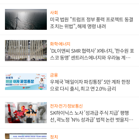
사회
미국 법원 "트럼프 정부 풍력 프로젝트 동결
조치는 위법", 해제 명령 내려
화학·에너지
'DL이앤씨 SMR 협력사' X에너지, '한수원 포
스코 동맹' 센트러스에너지와 우라늄 계약
체결
금융
우체국 '매일이자 파킹통장' 5만 계좌 한정
으로 다시 출시, 최고 연 2.0% 금리
전자·전기·정보통신
SK하이닉스 노사 '성과급 주식 지급' 평행
선, 곽노정 'N% 성과급' 법적 논란 벗을지 주
목
정치