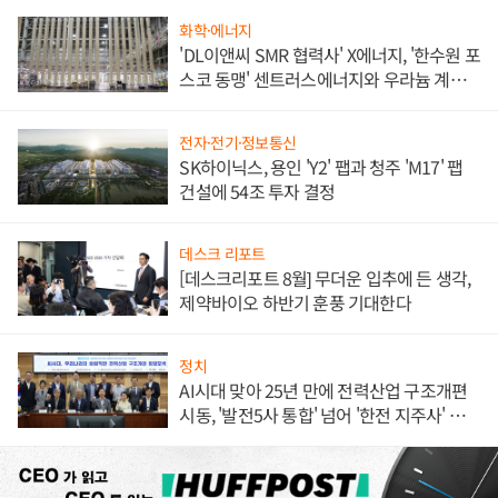
화학·에너지
'DL이앤씨 SMR 협력사' X에너지, '한수원 포
스코 동맹' 센트러스에너지와 우라늄 계약
체결
전자·전기·정보통신
SK하이닉스, 용인 'Y2' 팹과 청주 'M17' 팹
건설에 54조 투자 결정
데스크 리포트
[데스크리포트 8월] 무더운 입추에 든 생각,
제약바이오 하반기 훈풍 기대한다
정치
AI시대 맞아 25년 만에 전력산업 구조개편
시동, '발전5사 통합' 넘어 '한전 지주사' 재편
론도