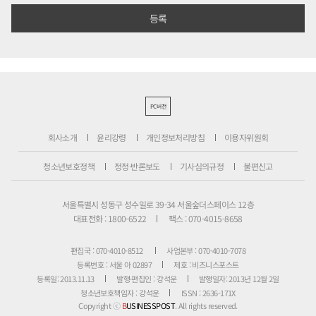
PC버전
회사소개
윤리강령
개인정보처리방침
이용자위원회
청소년보호정책
정정·반론보도
기사심의규정
불편신고
서울특별시 성동구 성수일로 39-34 서울숲더스페이스 12층
대표전화 : 1800-6522
팩스 : 070-4015-8658
편집국 : 070-4010-8512
사업본부 : 070-4010-7078
등록번호 : 서울 아 02897
제호 : 비즈니스포스트
등록일: 2013.11.13
발행·편집인 : 강석운
발행일자: 2013년 12월 2일
청소년보호책임자 : 강석운
ISSN : 2636-171X
Copyright ⓒ
B
USINESSPOST
. All rights reserved.