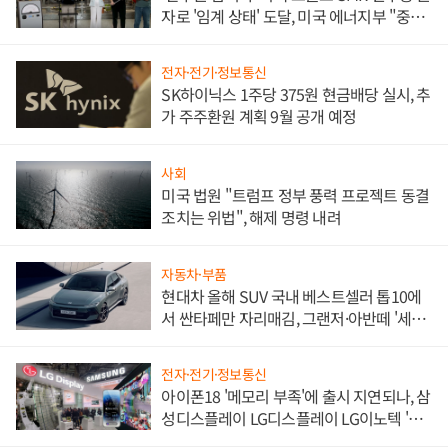
자로 '임계 상태' 도달, 미국 에너지부 "중요
한 이정표"
전자·전기·정보통신
SK하이닉스 1주당 375원 현금배당 실시, 추
가 주주환원 계획 9월 공개 예정
사회
미국 법원 "트럼프 정부 풍력 프로젝트 동결
조치는 위법", 해제 명령 내려
자동차·부품
현대차 올해 SUV 국내 베스트셀러 톱10에
서 싼타페만 자리매김, 그랜저·아반떼 '세단
쌍끌이'로 내수 방어
전자·전기·정보통신
아이폰18 '메모리 부족'에 출시 지연되나, 삼
성디스플레이 LG디스플레이 LG이노텍 '탈
애플' 수익 다각화 속도