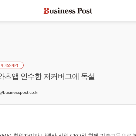
바이오·제약
 와츠앱 인수한 저커버그에 독설
0
sinesspost.co.kr
(MS)
창업자이자 나델라 신임
CEO
와 함께 기술고문으로 