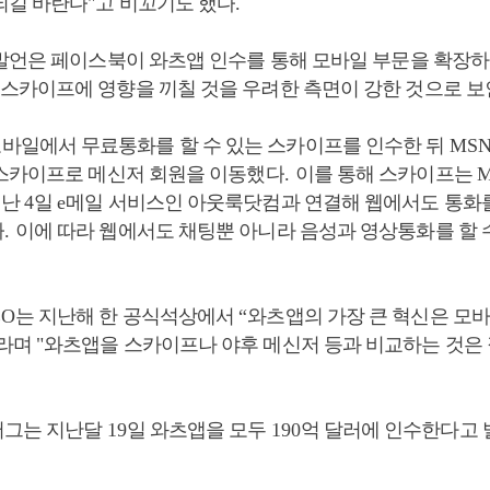
되길 바란다
"
고 비꼬기도 했다
.
발언은 페이스북이 와츠앱 인수를 통해 모바일 부문을 확장
 스카이프에 영향을 끼칠 것을 우려한 측면이 강한 것으로 
모바일에서 무료통화를 할 수 있는 스카이프를 인수한 뒤
MS
스카이프로 메신저 회원을 이동했다
.
이를 통해 스카이프는
지난
4
일
e
메일 서비스인 아웃룩닷컴과 연결해 웹에서도 통화를
다
.
이에 따라 웹에서도 채팅뿐 아니라 음성과 영상통화를 할 
EO
는 지난해 한 공식석상에서
“
와츠앱의 가장 큰 혁신은 모바
라며
"
와츠앱을 스카이프나 야후 메신저 등과 비교하는 것은
버그는 지난달
19
일 와츠앱을 모두
190
억 달러에 인수한다고