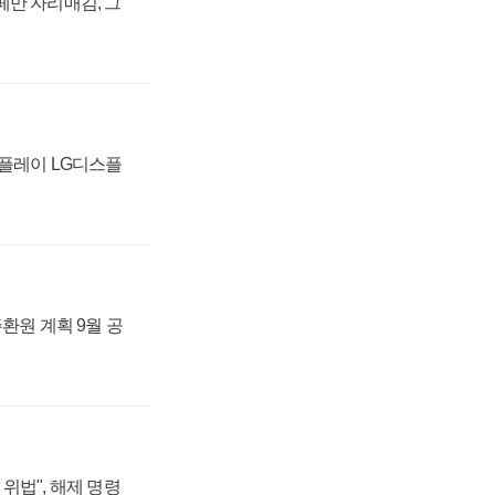
페만 자리매김, 그
스플레이 LG디스플
주환원 계획 9월 공
위법", 해제 명령