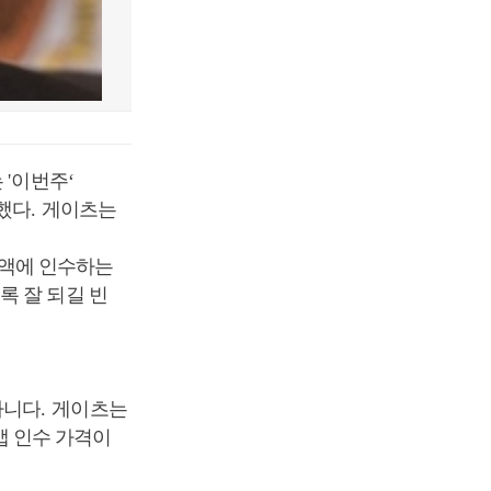
는
'
이번주
‘
했다
.
게이츠는
거액에 인수하는
록 잘 되길 빈
아니다
.
게이츠는
앱 인수 가격이