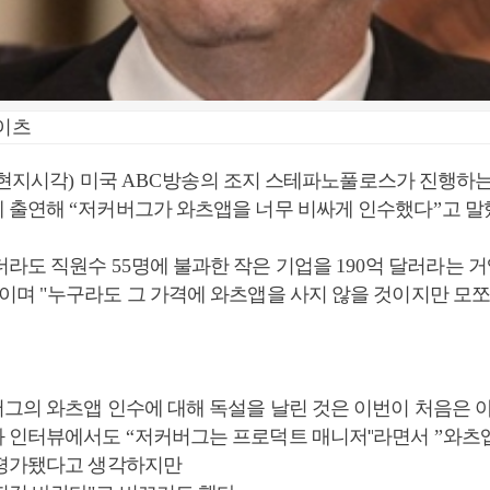
게이츠
현지시각
)
미국
ABC
방송의 조지 스테파노풀로스가 진행하
에 출연해
“
저커버그가 와츠앱을 너무 비싸게 인수했다
”
고 말
더라도 직원수
55
명에 불과한 작은 기업을
190
억 달러라는 
이며
"
누구라도 그 가격에 와츠앱을 사지 않을 것이지만 모쪼
그의 와츠앱 인수에 대해 독설을 날린 것은 이번이 처음은 
과 인터뷰에서도
“
저커버그는 프로덕트 매니저"
라면서
”
와츠
 평가됐다고 생각하지만