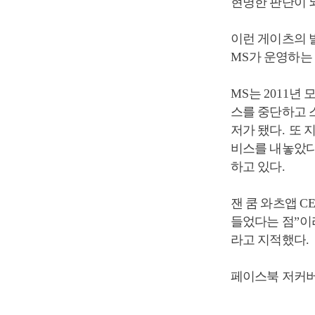
현명한 판단이 
이런 게이츠의 
MS
가 운영하는
MS
는
2011
년 
스를 중단하고 
저가 됐다
.
또 
비스를 내놓았
하고 있다
.
잰 쿰 와츠앱
C
들었다는 점
”
이
라고 지적했다
.
페이스북 저커