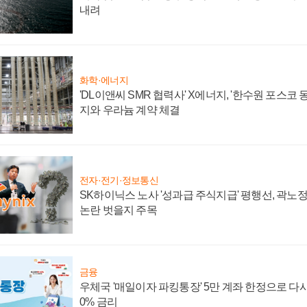
내려
화학·에너지
'DL이앤씨 SMR 협력사' X에너지, '한수원 포스코
지와 우라늄 계약 체결
전자·전기·정보통신
SK하이닉스 노사 '성과급 주식지급' 평행선, 곽노정 
논란 벗을지 주목
금융
우체국 '매일이자 파킹통장' 5만 계좌 한정으로 다시 
0% 금리