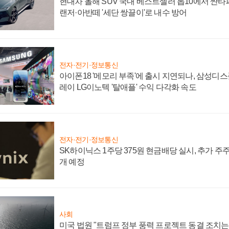
현대차 올해 SUV 국내 베스트셀러 톱10에서 싼타
랜저·아반떼 '세단 쌍끌이'로 내수 방어
전자·전기·정보통신
아이폰18 '메모리 부족'에 출시 지연되나, 삼성디
레이 LG이노텍 '탈애플' 수익 다각화 속도
전자·전기·정보통신
SK하이닉스 1주당 375원 현금배당 실시, 추가 주
개 예정
사회
미국 법원 "트럼프 정부 풍력 프로젝트 동결 조치는 