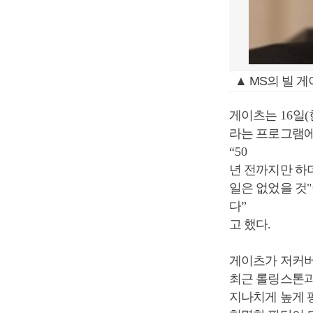
▲ MS의 빌 
게이츠는
16
일
(
라는 프로그램
“50
년 전까지만 하
일은 없었을 것
"
다
”
고 했다
.
게이츠가 저커버
최근 롤링스톤
지나치게 높게