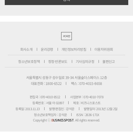
PC버전
회사소개
윤리강령
개인정보처리방침
이용자위원회
청소년보호정책
정정·반론보도
기사심의규정
불편신고
서울특별시 성동구 성수일로 39-34 서울숲더스페이스 12층
대표전화 : 1800-6522
팩스 : 070-4015-8658
편집국 : 070-4010-8512
사업본부 : 070-4010-7078
등록번호 : 서울 아 02897
제호 : 비즈니스포스트
등록일: 2013.11.13
발행·편집인 : 강석운
발행일자: 2013년 12월 2일
청소년보호책임자 : 강석운
ISSN : 2636-171X
Copyright ⓒ
B
USINESSPOST
. All rights reserved.