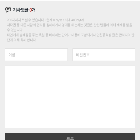
기사댓글
0
개
200자까지 쓰실 수 있습니다. (현재 0 byte / 최대 400byte)
저작권 등 다른 사람의 권리를 침해하거나 명예를 훼손하는 댓글은 관련 법률에 의해 제재를 받을
수 있습니다.
타인에게 불쾌감을 주는 욕설 등 비하하는 단어가 내용에 포함되거나 인신공격성 글은 관리자의 판
단에 의해 삭제 합니다.