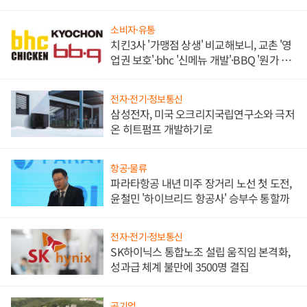
목
소비자·유통
치킨3사 '가맹점 상생' 비교해보니, 교촌 '영
업권 보호'·bhc '신메뉴 개발'·BBQ '원가 부
담'
전자·전기·정보통신
삼성전자, 미국 오크리지국립연구소와 극저
온 히트펌프 개발하기로
항공·물류
파라타항공 내년 미주 장거리 노선 첫 도전,
윤철민 '하이브리드 항공사' 승부수 통할까
전자·전기·정보통신
SK하이닉스 통합노조 설립 움직임 본격화,
성과급 체계 불만에 3500명 결집
공기업