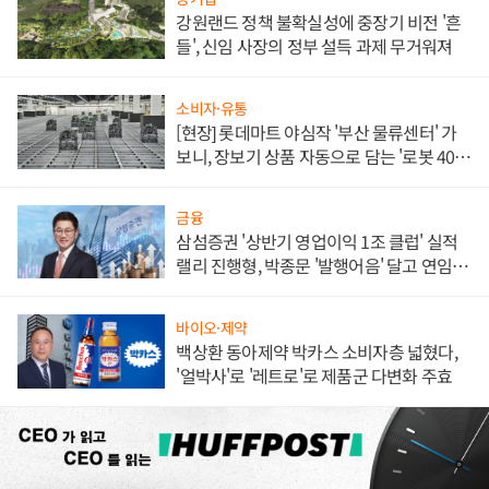
강원랜드 정책 불확실성에 중장기 비전 '흔
들', 신임 사장의 정부 설득 과제 무거워져
소비자·유통
[현장] 롯데마트 야심작 '부산 물류센터' 가
보니, 장보기 상품 자동으로 담는 '로봇 400
대' 장관
금융
삼섬증권 '상반기 영업이익 1조 클럽' 실적
랠리 진행형, 박종문 '발행어음' 달고 연임 향
하나
바이오·제약
백상환 동아제약 박카스 소비자층 넓혔다,
'얼박사'로 '레트로'로 제품군 다변화 주효