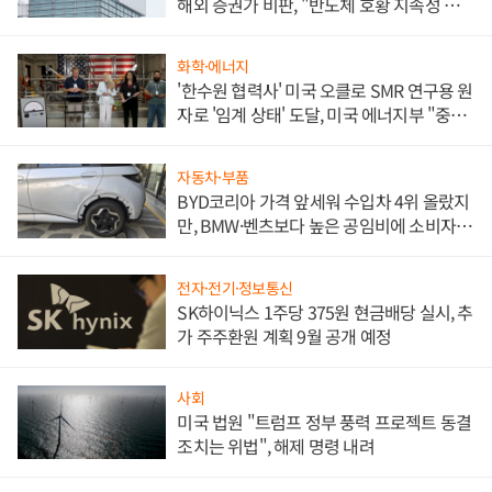
해외 증권가 비판, "반도체 호황 지속성 의
문"
화학·에너지
'한수원 협력사' 미국 오클로 SMR 연구용 원
자로 '임계 상태' 도달, 미국 에너지부 "중요
한 이정표"
자동차·부품
BYD코리아 가격 앞세워 수입차 4위 올랐지
만, BMW·벤츠보다 높은 공임비에 소비자
불만 폭발
전자·전기·정보통신
SK하이닉스 1주당 375원 현금배당 실시, 추
가 주주환원 계획 9월 공개 예정
사회
미국 법원 "트럼프 정부 풍력 프로젝트 동결
조치는 위법", 해제 명령 내려