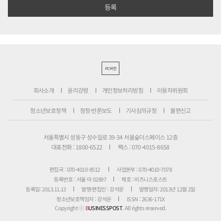
PC버전
회사소개
윤리강령
개인정보처리방침
이용자위원회
청소년보호정책
정정·반론보도
기사심의규정
불편신고
서울특별시 성동구 성수일로 39-34 서울숲더스페이스 12층
대표전화 : 1800-6522
팩스 : 070-4015-8658
편집국 : 070-4010-8512
사업본부 : 070-4010-7078
등록번호 : 서울 아 02897
제호 : 비즈니스포스트
등록일: 2013.11.13
발행·편집인 : 강석운
발행일자: 2013년 12월 2일
청소년보호책임자 : 강석운
ISSN : 2636-171X
Copyright ⓒ
B
USINESSPOST
. All rights reserved.