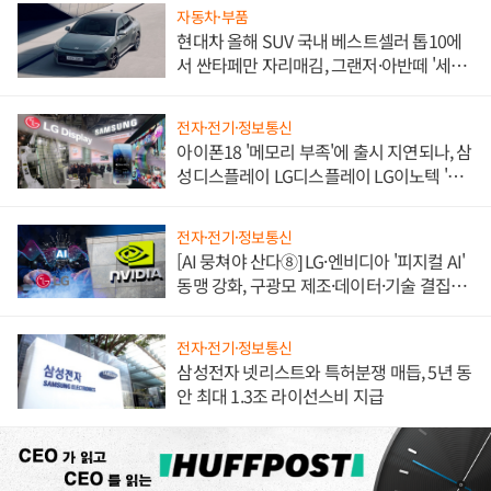
자동차·부품
현대차 올해 SUV 국내 베스트셀러 톱10에
서 싼타페만 자리매김, 그랜저·아반떼 '세단
쌍끌이'로 내수 방어
전자·전기·정보통신
아이폰18 '메모리 부족'에 출시 지연되나, 삼
성디스플레이 LG디스플레이 LG이노텍 '탈
애플' 수익 다각화 속도
전자·전기·정보통신
[AI 뭉쳐야 산다⑧] LG·엔비디아 '피지컬 AI'
동맹 강화, 구광모 제조·데이터·기술 결집
해 종합 로보틱스 기업으로
전자·전기·정보통신
삼성전자 넷리스트와 특허분쟁 매듭, 5년 동
안 최대 1.3조 라이선스비 지급