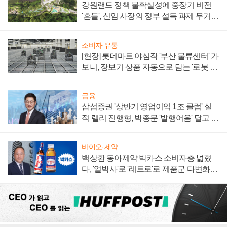
강원랜드 정책 불확실성에 중장기 비전
'흔들', 신임 사장의 정부 설득 과제 무거워
져
소비자·유통
[현장] 롯데마트 야심작 '부산 물류센터' 가
보니, 장보기 상품 자동으로 담는 '로봇 40
0대' 장관
금융
삼섬증권 '상반기 영업이익 1조 클럽' 실
적 랠리 진행형, 박종문 '발행어음' 달고 연
임 향하나
바이오·제약
백상환 동아제약 박카스 소비자층 넓혔
다, '얼박사'로 '레트로'로 제품군 다변화
주효