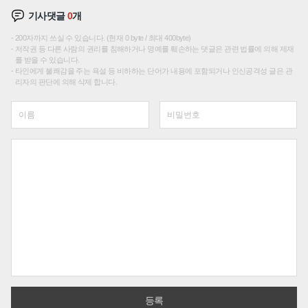
기사댓글
0
개
200자까지 쓰실 수 있습니다. (현재 0 byte / 최대 400byte)
저작권 등 다른 사람의 권리를 침해하거나 명예를 훼손하는 댓글은 관련 법률에 의해 제재
를 받을 수 있습니다.
타인에게 불쾌감을 주는 욕설 등 비하하는 단어가 내용에 포함되거나 인신공격성 글은 관
리자의 판단에 의해 삭제 합니다.