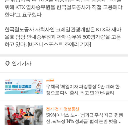
위해 KTX 열차승무원을 한국철도공사가 직접 고용해야
한다”고 요구했다.
한국철도공사 자회사인 코레일관광개발은 KTX와 새마
을호 담당 안내승무원과 판매승무원 500명가량을 고용
하고 있다. [비즈니스포스트 조예리 기자]
인기기사
금융
우체국 '매일이자 파킹통장' 5만 계좌 한
정으로 다시 출시, 최고 연 2.0% 금리
전자·전기·정보통신
SK하이닉스 노사 '성과급 주식 지급' 평행
선, 곽노정 'N% 성과급' 법적 논란 벗을지
주목