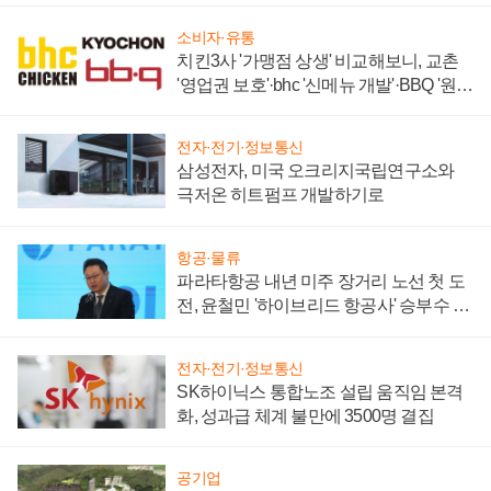
소비자·유통
치킨3사 '가맹점 상생' 비교해보니, 교촌
'영업권 보호'·bhc '신메뉴 개발'·BBQ '원가
부담'
전자·전기·정보통신
삼성전자, 미국 오크리지국립연구소와
극저온 히트펌프 개발하기로
항공·물류
파라타항공 내년 미주 장거리 노선 첫 도
전, 윤철민 '하이브리드 항공사' 승부수 통
할까
전자·전기·정보통신
SK하이닉스 통합노조 설립 움직임 본격
화, 성과급 체계 불만에 3500명 결집
공기업