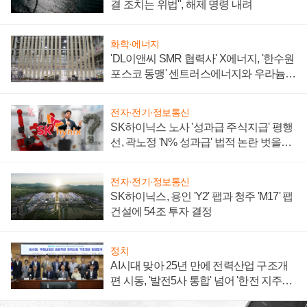
결 조치는 위법", 해제 명령 내려
화학·에너지
'DL이앤씨 SMR 협력사' X에너지, '한수원
포스코 동맹' 센트러스에너지와 우라늄
계약 체결
전자·전기·정보통신
SK하이닉스 노사 '성과급 주식지급' 평행
선, 곽노정 'N% 성과급' 법적 논란 벗을지
주목
전자·전기·정보통신
SK하이닉스, 용인 'Y2' 팹과 청주 'M17' 팹
건설에 54조 투자 결정
정치
AI시대 맞아 25년 만에 전력산업 구조개
편 시동, '발전5사 통합' 넘어 '한전 지주사'
재편론도