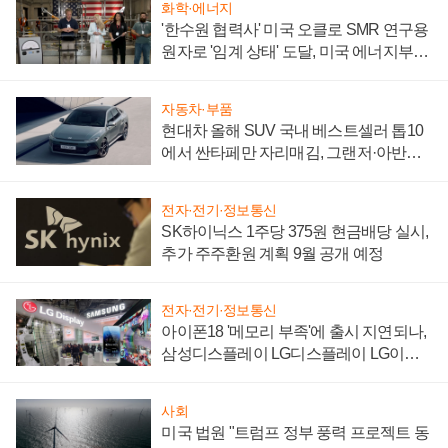
화학·에너지
'한수원 협력사' 미국 오클로 SMR 연구용
원자로 '임계 상태' 도달, 미국 에너지부
"중요한 이정표"
자동차·부품
현대차 올해 SUV 국내 베스트셀러 톱10
에서 싼타페만 자리매김, 그랜저·아반떼
'세단 쌍끌이'로 내수 방어
전자·전기·정보통신
SK하이닉스 1주당 375원 현금배당 실시,
추가 주주환원 계획 9월 공개 예정
전자·전기·정보통신
아이폰18 '메모리 부족'에 출시 지연되나,
삼성디스플레이 LG디스플레이 LG이노
텍 '탈애플' 수익 다각화 속도
사회
미국 법원 "트럼프 정부 풍력 프로젝트 동