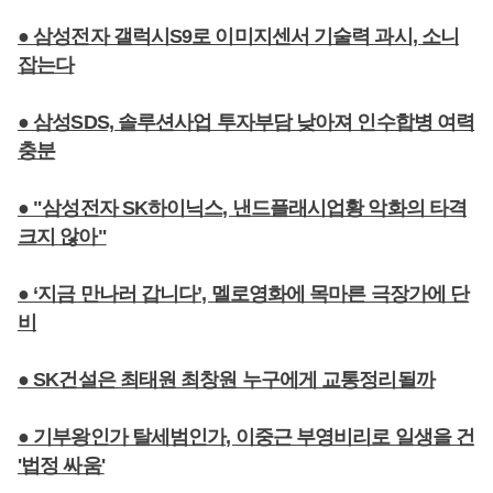
● 삼성전자 갤럭시S9로 이미지센서 기술력 과시, 소니
잡는다
● 삼성SDS, 솔루션사업 투자부담 낮아져 인수합병 여력
충분
● "삼성전자 SK하이닉스, 낸드플래시업황 악화의 타격
크지 않아"
● ‘지금 만나러 갑니다’, 멜로영화에 목마른 극장가에 단
비
● SK건설은 최태원 최창원 누구에게 교통정리될까
● 기부왕인가 탈세범인가, 이중근 부영비리로 일생을 건
'법정 싸움'