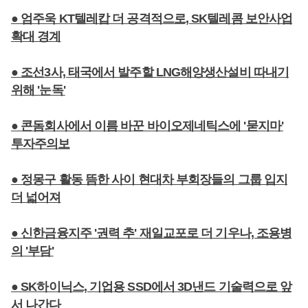
● 엄주욱 KT텔레캅 더 공격적으로, SK텔레콤 보안사업
확대 경계
● 조선3사, 태국에서 발주할 LNG해양생산설비 따내기
위해 '눈독'
● 콘돔회사에서 이름 바꾼 바이오제네틱스에 '묻지마'
투자주의보
● 정몽구 활동 뜸한 사이 현대차 부회장들의 그룹 입지
더 넓어져
● 신한금융지주 '권력 추' 재일교포로 더 기우나, 조용병
의 '부담'
● SK하이닉스, 기업용 SSD에서 3D낸드 기술력으로 앞
서 나간다