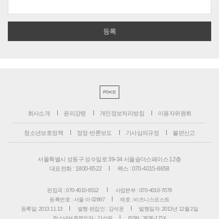
PC버전
회사소개
윤리강령
개인정보처리방침
이용자위원회
청소년보호정책
정정·반론보도
기사심의규정
불편신고
서울특별시 성동구 성수일로 39-34 서울숲더스페이스 12층
대표전화 : 1800-6522
팩스 : 070-4015-8658
편집국 : 070-4010-8512
사업본부 : 070-4010-7078
등록번호 : 서울 아 02897
제호 : 비즈니스포스트
등록일: 2013.11.13
발행·편집인 : 강석운
발행일자: 2013년 12월 2일
청소년보호책임자 : 강석운
ISSN : 2636-171X