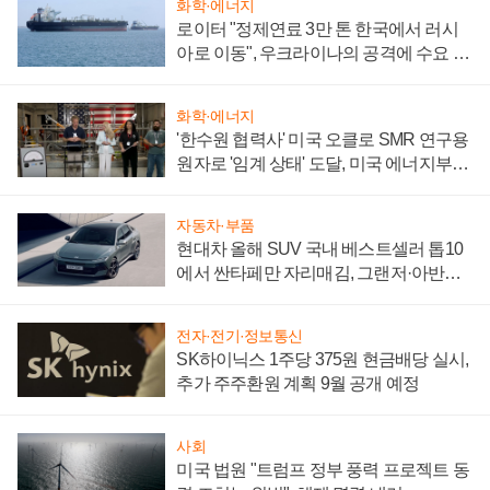
화학·에너지
로이터 "정제연료 3만 톤 한국에서 러시
아로 이동", 우크라이나의 공격에 수요 늘
어
화학·에너지
'한수원 협력사' 미국 오클로 SMR 연구용
원자로 '임계 상태' 도달, 미국 에너지부
"중요한 이정표"
자동차·부품
현대차 올해 SUV 국내 베스트셀러 톱10
에서 싼타페만 자리매김, 그랜저·아반떼
'세단 쌍끌이'로 내수 방어
전자·전기·정보통신
SK하이닉스 1주당 375원 현금배당 실시,
추가 주주환원 계획 9월 공개 예정
사회
미국 법원 "트럼프 정부 풍력 프로젝트 동