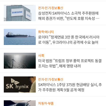
전자·전기·정보통신
삼성전자 SK하이닉스 소극적 주주환원에
해외 증권가 비판, "반도체 호황 지속성 의
문"
화학·에너지
로이터 "정제연료 3만 톤 한국에서 러시아
로 이동", 우크라이나의 공격에 수요 늘어
사회
미국 법원 "트럼프 정부 풍력 프로젝트 동결
조치는 위법", 해제 명령 내려
전자·전기·정보통신
SK하이닉스 1주당 375원 현금배당 실시, 추
가 주주환원 계획 9월 공개 예정
자동차·부품