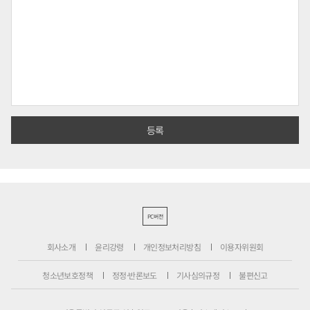
PC버전
회사소개
윤리강령
개인정보처리방침
이용자위원회
청소년보호정책
정정·반론보도
기사심의규정
불편신고