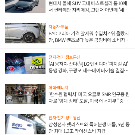
현대차 올해 SUV 국내 베스트셀러 톱10에
서 싼타페만 자리매김, 그랜저·아반떼 '세단
쌍끌이'로 내수 방어
자동차·부품
BYD코리아 가격 앞세워 수입차 4위 올랐지
만, BMW·벤츠보다 높은 공임비에 소비자
불만 폭발
전자·전기·정보통신
[AI 뭉쳐야 산다⑧] LG·엔비디아 '피지컬 AI'
동맹 강화, 구광모 제조·데이터·기술 결집
해 종합 로보틱스 기업으로
화학·에너지
'한수원 협력사' 미국 오클로 SMR 연구용 원
자로 '임계 상태' 도달, 미국 에너지부 "중요
한 이정표"
전자·전기·정보통신
삼성전자 넷리스트와 특허분쟁 매듭, 5년 동
안 최대 1.3조 라이선스비 지급