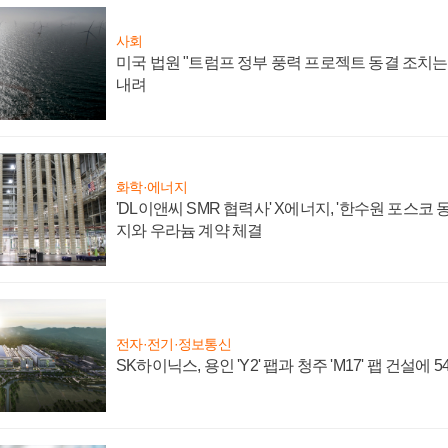
사회
미국 법원 "트럼프 정부 풍력 프로젝트 동결 조치는 
내려
화학·에너지
'DL이앤씨 SMR 협력사' X에너지, '한수원 포스코
지와 우라늄 계약 체결
전자·전기·정보통신
SK하이닉스, 용인 'Y2' 팹과 청주 'M17' 팹 건설에 