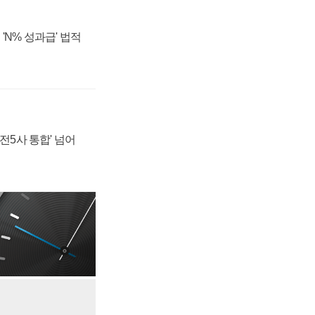
'N% 성과급' 법적
발전5사 통합' 넘어