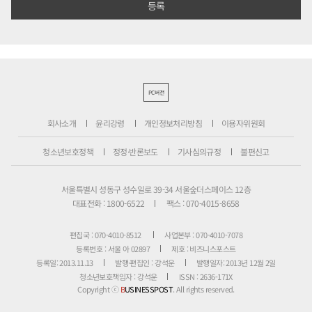
PC버전
회사소개
윤리강령
개인정보처리방침
이용자위원회
청소년보호정책
정정·반론보도
기사심의규정
불편신고
서울특별시 성동구 성수일로 39-34 서울숲더스페이스 12층
대표전화 : 1800-6522
팩스 : 070-4015-8658
편집국 : 070-4010-8512
사업본부 : 070-4010-7078
등록번호 : 서울 아 02897
제호 : 비즈니스포스트
등록일: 2013.11.13
발행·편집인 : 강석운
발행일자: 2013년 12월 2일
청소년보호책임자 : 강석운
ISSN : 2636-171X
Copyright ⓒ
B
USINESSPOST
. All rights reserved.