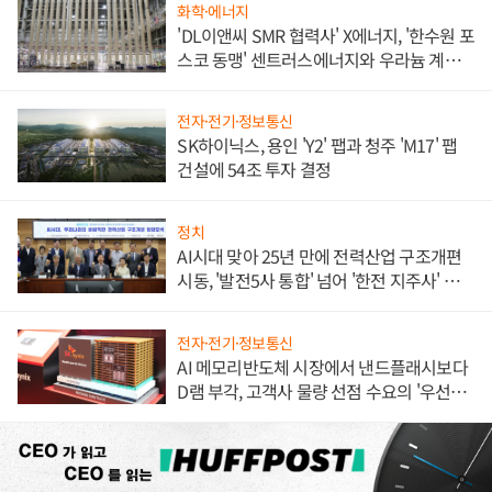
화학·에너지
'DL이앤씨 SMR 협력사' X에너지, '한수원 포
스코 동맹' 센트러스에너지와 우라늄 계약
체결
전자·전기·정보통신
SK하이닉스, 용인 'Y2' 팹과 청주 'M17' 팹
건설에 54조 투자 결정
정치
AI시대 맞아 25년 만에 전력산업 구조개편
시동, '발전5사 통합' 넘어 '한전 지주사' 재편
론도
전자·전기·정보통신
AI 메모리반도체 시장에서 낸드플래시보다
D램 부각, 고객사 물량 선점 수요의 '우선순
위'