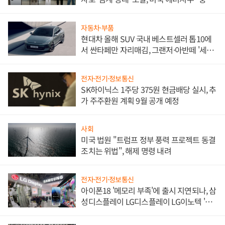
한 이정표"
자동차·부품
현대차 올해 SUV 국내 베스트셀러 톱10에
서 싼타페만 자리매김, 그랜저·아반떼 '세단
쌍끌이'로 내수 방어
전자·전기·정보통신
SK하이닉스 1주당 375원 현금배당 실시, 추
가 주주환원 계획 9월 공개 예정
사회
미국 법원 "트럼프 정부 풍력 프로젝트 동결
조치는 위법", 해제 명령 내려
전자·전기·정보통신
아이폰18 '메모리 부족'에 출시 지연되나, 삼
성디스플레이 LG디스플레이 LG이노텍 '탈
애플' 수익 다각화 속도