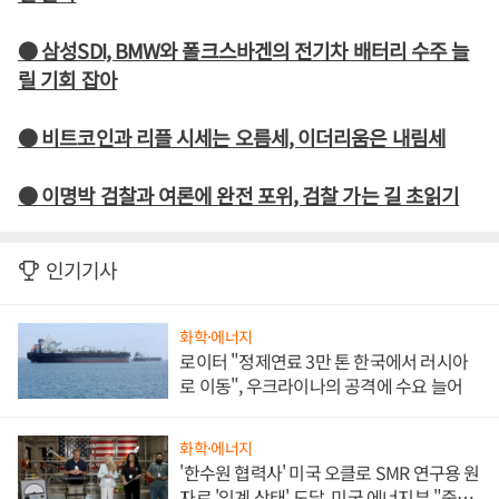
● 삼성SDI, BMW와 폴크스바겐의 전기차 배터리 수주 늘
릴 기회 잡아
● 비트코인과 리플 시세는 오름세, 이더리움은 내림세
● 이명박 검찰과 여론에 완전 포위, 검찰 가는 길 초읽기
인기기사
화학·에너지
로이터 "정제연료 3만 톤 한국에서 러시아
로 이동", 우크라이나의 공격에 수요 늘어
화학·에너지
'한수원 협력사' 미국 오클로 SMR 연구용 원
자로 '임계 상태' 도달, 미국 에너지부 "중요