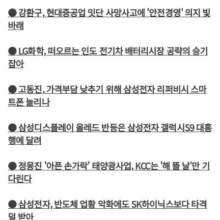
● 강환구, 현대중공업 잇단 사망사고에 '안전경영' 의지 빛
바래
● LG화학, 떠오르는 인도 전기차 배터리시장 공략의 승기
잡아
● 고동진, 가격부담 낮추기 위해 삼성전자 리퍼비시 스마
트폰 늘리나
● 삼성디스플레이 올레드 반등은 삼성전자 갤럭시S9 대흥
행에 달려
● 정몽진 '아픈 손가락' 태양광사업, KCC는 '해 뜰 날'만 기
다린다
● 삼성전자, 반도체 업황 악화에도 SK하이닉스보다 타격
덜 받아