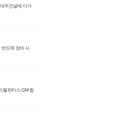
·대우건설에 다가
 반도체 장비 시
 스텔란티스·GM 합