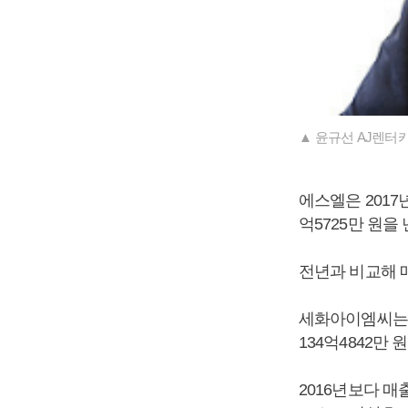
▲ 윤규선 AJ렌터
에스엘은 2017년
억5725만 원을
전년과 비교해 매출
세화아이엠씨는 지
134억4842만
2016년보다 매출