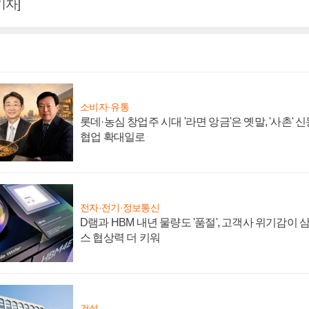
기자]
소비자·유통
롯데·농심 창업주 시대 '라면 앙금'은 옛말, '사촌'
협업 확대일로
전자·전기·정보통신
D램과 HBM 내년 물량도 '품절', 고객사 위기감이
스 협상력 더 키워
건설