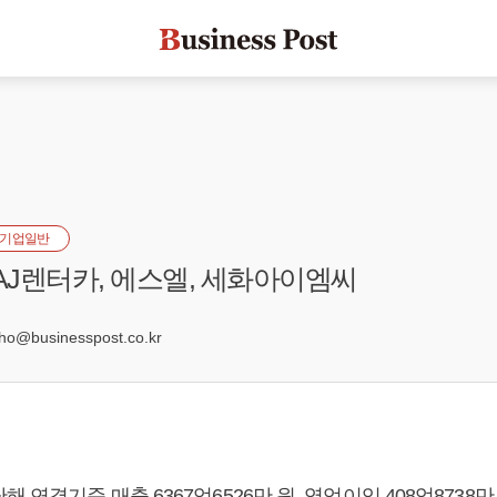
기업일반
 AJ렌터카, 에스엘, 세화아이엠씨
1
@businesspost.co.kr
 연결기준 매출 6367억6526만 원, 영업이익 408억8738만 