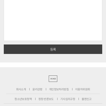
PC버전
회사소개
윤리강령
개인정보처리방침
이용자위원회
청소년보호정책
정정·반론보도
기사심의규정
불편신고