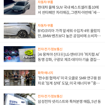
자동차·부품
현대차 올해 SUV 국내 베스트셀러 톱10에
서 싼타페만 자리매김, 그랜저·아반떼 '세단
쌍끌이'로 내수 방어
자동차·부품
BYD코리아 가격 앞세워 수입차 4위 올랐지
만, BMW·벤츠보다 높은 공임비에 소비자
불만 폭발
전자·전기·정보통신
[AI 뭉쳐야 산다⑧] LG·엔비디아 '피지컬 AI'
동맹 강화, 구광모 제조·데이터·기술 결집
해 종합 로보틱스 기업으로
화학·에너지
'한수원 협력사' 미국 오클로 SMR 연구용 원
자로 '임계 상태' 도달, 미국 에너지부 "중요
한 이정표"
전자·전기·정보통신
삼성전자 넷리스트와 특허분쟁 매듭, 5년 동