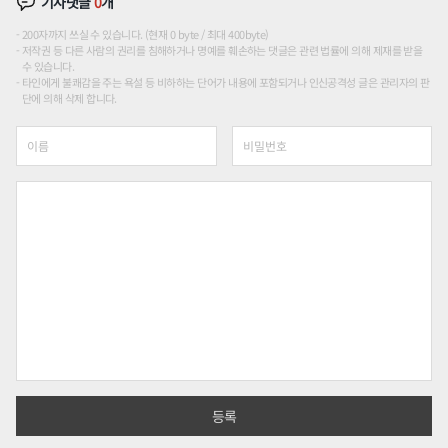
기사댓글
0
개
200자까지 쓰실 수 있습니다. (현재 0 byte / 최대 400byte)
저작권 등 다른 사람의 권리를 침해하거나 명예를 훼손하는 댓글은 관련 법률에 의해 제재를 받을
수 있습니다.
타인에게 불쾌감을 주는 욕설 등 비하하는 단어가 내용에 포함되거나 인신공격성 글은 관리자의 판
단에 의해 삭제 합니다.