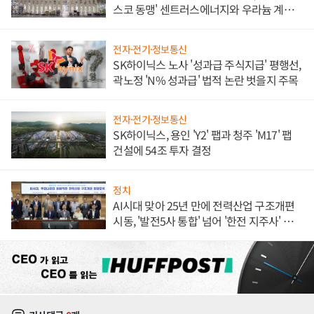
스코 동맹' 센트러스에너지와 우라늄 계약
체결
전자·전기·정보통신
SK하이닉스 노사 '성과급 주식지급' 평행선,
곽노정 'N% 성과급' 법적 논란 벗을지 주목
전자·전기·정보통신
SK하이닉스, 용인 'Y2' 팹과 청주 'M17' 팹
건설에 54조 투자 결정
정치
AI시대 맞아 25년 만에 전력산업 구조개편
시동, '발전5사 통합' 넘어 '한전 지주사' 재편
론도