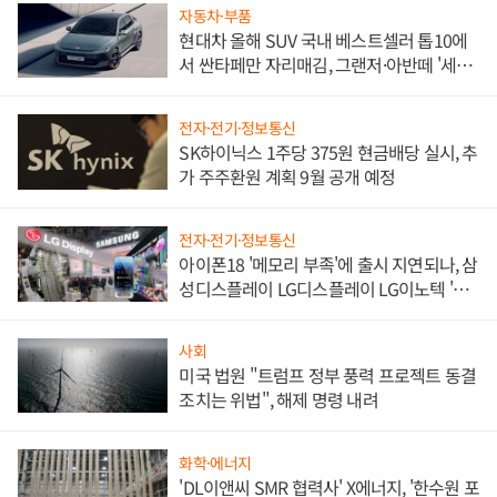
자동차·부품
현대차 올해 SUV 국내 베스트셀러 톱10에
서 싼타페만 자리매김, 그랜저·아반떼 '세단
쌍끌이'로 내수 방어
전자·전기·정보통신
SK하이닉스 1주당 375원 현금배당 실시, 추
가 주주환원 계획 9월 공개 예정
전자·전기·정보통신
아이폰18 '메모리 부족'에 출시 지연되나, 삼
성디스플레이 LG디스플레이 LG이노텍 '탈
애플' 수익 다각화 속도
사회
미국 법원 "트럼프 정부 풍력 프로젝트 동결
조치는 위법", 해제 명령 내려
화학·에너지
'DL이앤씨 SMR 협력사' X에너지, '한수원 포