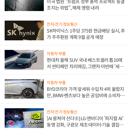
미국 법원 "트럼프 정부 풍력 프로젝트 동결
조치는 위법", 해제 명령 내려
전자·전기·정보통신
SK하이닉스 1주당 375원 현금배당 실시, 추
가 주주환원 계획 9월 공개 예정
자동차·부품
현대차 올해 SUV 국내 베스트셀러 톱10에
서 싼타페만 자리매김, 그랜저·아반떼 '세단
쌍끌이'로 내수 방어
자동차·부품
BYD코리아 가격 앞세워 수입차 4위 올랐지
만, BMW·벤츠보다 높은 공임비에 소비자
불만 폭발
전자·전기·정보통신
[AI 뭉쳐야 산다⑧] LG·엔비디아 '피지컬 AI'
동맹 강화, 구광모 제조·데이터·기술 결집