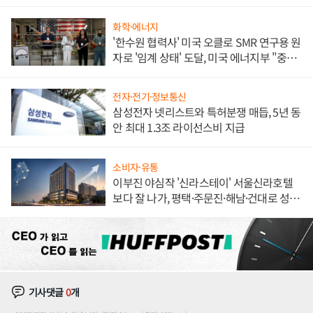
해 종합 로보틱스 기업으로
화학·에너지
'한수원 협력사' 미국 오클로 SMR 연구용 원
자로 '임계 상태' 도달, 미국 에너지부 "중요
한 이정표"
전자·전기·정보통신
삼성전자 넷리스트와 특허분쟁 매듭, 5년 동
안 최대 1.3조 라이선스비 지급
소비자·유통
이부진 야심작 '신라스테이' 서울신라호텔
보다 잘 나가, 평택·주문진·해남·건대로 성
장판 더 넓힌다
기사댓글
0
개