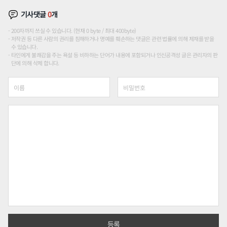
기사댓글
0
개
200자까지 쓰실 수 있습니다. (현재 0 byte / 최대 400byte)
저작권 등 다른 사람의 권리를 침해하거나 명예를 훼손하는 댓글은 관련 법률에 의해 제재를 받을
수 있습니다.
타인에게 불쾌감을 주는 욕설 등 비하하는 단어가 내용에 포함되거나 인신공격성 글은 관리자의 판
단에 의해 삭제 합니다.