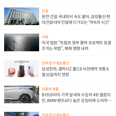
대비"
건설
원전 건설 국내외서 속도 붙어, 삼성물산·현
대건설·대우건설에 다가오는 '약속의 시간'
사회
미국 법원 "트럼프 정부 풍력 프로젝트 동결
조치는 위법", 해제 명령 내려
전자·전기·정보통신
삼성전자, 갤럭시Z 폴드8 사전예약 개통 8
월31일까지 연장
자동차·부품
BYD코리아 가격 앞세워 수입차 4위 올랐지
만, BMW·벤츠보다 높은 공임비에 소비자
불만 폭발
전자·전기·정보통신