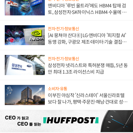
엔비디아 '루빈 울트라'에도 HBM4 탑재 검
토, 삼성전자·SK하이닉스 HBM4 수율에 주
도권 갈린다
전자·전기·정보통신
[AI 뭉쳐야 산다⑧] LG·엔비디아 '피지컬 AI'
동맹 강화, 구광모 제조·데이터·기술 결집
해 종합 로보틱스 기업으로
전자·전기·정보통신
삼성전자 넷리스트와 특허분쟁 매듭, 5년 동
안 최대 1.3조 라이선스비 지급
소비자·유통
이부진 야심작 '신라스테이' 서울신라호텔
보다 잘 나가, 평택·주문진·해남·건대로 성
장판 더 넓힌다