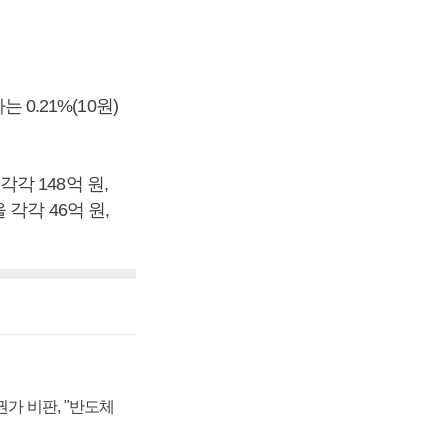
 0.21%(10원)
 148억 원,
각각 46억 원,
가 비판, "반도체