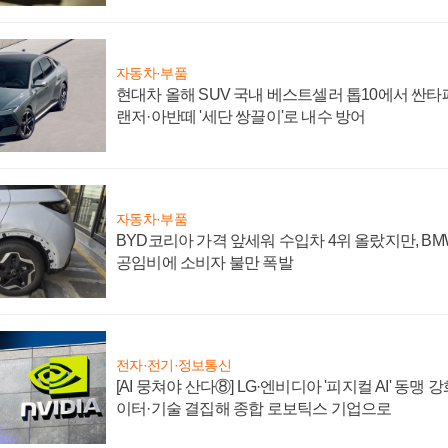
자동차·부품
현대차 올해 SUV 국내 베스트셀러 톱10에서 싼타
랜저·아반떼 '세단 쌍끌이'로 내수 방어
자동차·부품
BYD코리아 가격 앞세워 수입차 4위 올랐지만, B
공임비에 소비자 불만 폭발
전자·전기·정보통신
[AI 뭉쳐야 산다⑧] LG·엔비디아 '피지컬 AI' 동맹 
이터·기술 결집해 종합 로보틱스 기업으로