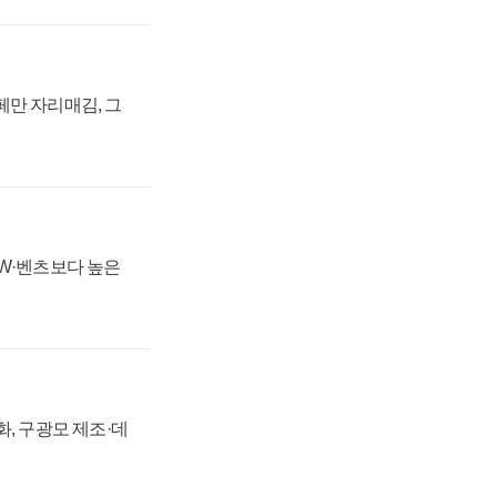
페만 자리매김, 그
MW·벤츠보다 높은
강화, 구광모 제조·데