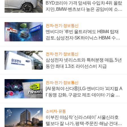
BYD코리아 가격 앞세워 수입차 4위 올랐
지만, BMW·벤츠보다 높은 공임비에 소비
자 불만 폭발
전자·전기·정보통신
엔비디아 '루빈 울트라'에도 HBM4 탑재
검토, 삼성전자·SK하이닉스 HBM4 수율
에 주도권 갈린다
전자·전기·정보통신
삼성전자 넷리스트와 특허분쟁 매듭, 5년
동안 최대 1.3조 라이선스비 지급
전자·전기·정보통신
[AI 뭉쳐야 산다⑧] LG·엔비디아 '피지컬 A
I' 동맹 강화, 구광모 제조·데이터·기술 결
집해 종합 로보틱스 기업으로
소비자·유통
이부진 야심작 '신라스테이' 서울신라호
텔보다 잘 나가, 평택·주문진·해남·건대로