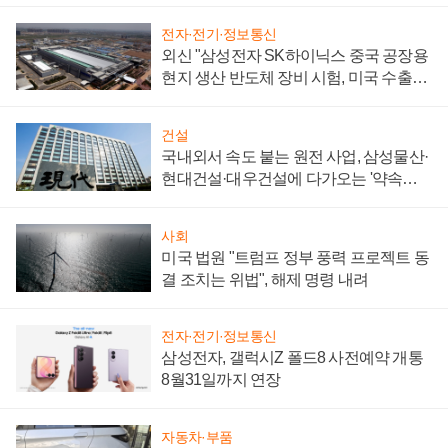
전자·전기·정보통신
외신 "삼성전자 SK하이닉스 중국 공장용
현지 생산 반도체 장비 시험, 미국 수출통
제 대비"
건설
국내외서 속도 붙는 원전 사업, 삼성물산·
현대건설·대우건설에 다가오는 '약속의
시간'
사회
미국 법원 "트럼프 정부 풍력 프로젝트 동
결 조치는 위법", 해제 명령 내려
전자·전기·정보통신
삼성전자, 갤럭시Z 폴드8 사전예약 개통
8월31일까지 연장
자동차·부품