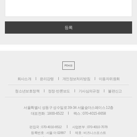
PC버전
회사소개
윤리강령
개인정보처리방침
이용자위원회
청소년보호정책
정정·반론보도
기사심의규정
불편신고
서울특별시 성동구 성수일로 39-34 서울숲더스페이스 12층
대표전화 : 1800-6522
팩스 : 070-4015-8658
편집국 : 070-4010-8512
사업본부 : 070-4010-7078
등록번호 : 서울 아 02897
제호 : 비즈니스포스트