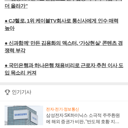
더 올라가"
● CJ헬로, 1위 케이블TV회사로 통신사에게 인수 매력
높아
● 신과함께' 만든 김용화의 덱스터, ‘가상현실’ 콘텐츠 경
쟁력 부각
● 국민은행과 하나은행 채용비리로 근로자 추천 이사 도
입 목소리 커져
인기기사
전자·전기·정보통신
삼성전자 SK하이닉스 소극적 주주환원
에 해외 증권가 비판, "반도체 호황 지속
성 의문"