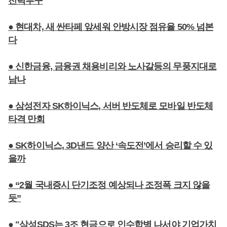
전력투구
● 현대차, 새 싼타페 앞세워 안방시장 점유율 50% 넘본
다
● 신한금융, 금융권 채용비리와 노사갈등의 무풍지대로
남나
● 삼성전자 SK하이닉스, 서버 반도체로 모바일 반도체
타격 만회
● SK하이닉스, 3D낸드 양산 ‘속도전’에서 승리할 수 있
을까
● “2월 국내증시 단기조정 예상되나 조정폭 크지 않을
듯”
● "삼성SDS는 3조 현금으로 인수합병 나서야 기업가치