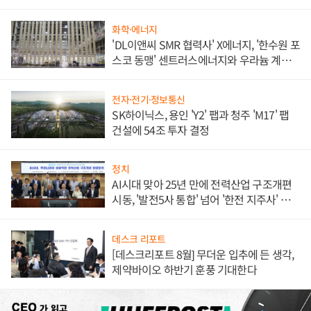
애플' 수익 다각화 속도
화학·에너지
'DL이앤씨 SMR 협력사' X에너지, '한수원 포
스코 동맹' 센트러스에너지와 우라늄 계약
체결
전자·전기·정보통신
SK하이닉스, 용인 'Y2' 팹과 청주 'M17' 팹
건설에 54조 투자 결정
정치
AI시대 맞아 25년 만에 전력산업 구조개편
시동, '발전5사 통합' 넘어 '한전 지주사' 재편
론도
데스크 리포트
[데스크리포트 8월] 무더운 입추에 든 생각,
제약바이오 하반기 훈풍 기대한다