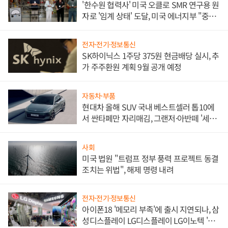
'한수원 협력사' 미국 오클로 SMR 연구용 원
자로 '임계 상태' 도달, 미국 에너지부 "중요
한 이정표"
전자·전기·정보통신
SK하이닉스 1주당 375원 현금배당 실시, 추
가 주주환원 계획 9월 공개 예정
자동차·부품
현대차 올해 SUV 국내 베스트셀러 톱10에
서 싼타페만 자리매김, 그랜저·아반떼 '세단
쌍끌이'로 내수 방어
사회
미국 법원 "트럼프 정부 풍력 프로젝트 동결
조치는 위법", 해제 명령 내려
전자·전기·정보통신
아이폰18 '메모리 부족'에 출시 지연되나, 삼
성디스플레이 LG디스플레이 LG이노텍 '탈