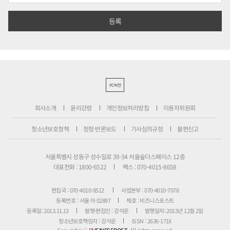
PC버전
회사소개
윤리강령
개인정보처리방침
이용자위원회
청소년보호정책
정정·반론보도
기사심의규정
불편신고
서울특별시 성동구 성수일로 39-34 서울숲더스페이스 12층
대표전화 : 1800-6522
팩스 : 070-4015-8658
편집국 : 070-4010-8512
사업본부 : 070-4010-7078
등록번호 : 서울 아 02897
제호 : 비즈니스포스트
등록일: 2013.11.13
발행·편집인 : 강석운
발행일자: 2013년 12월 2일
청소년보호책임자 : 강석운
ISSN : 2636-171X
Copyright ⓒ
B
USINESSPOST
. All rights reserved.