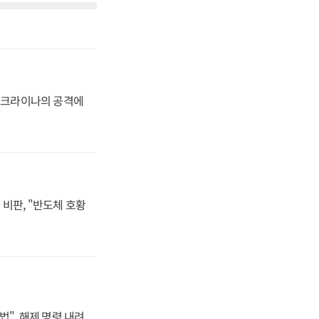
 우크라이나의 공격에
비판, "반도체 호황
법", 해제 명령 내려