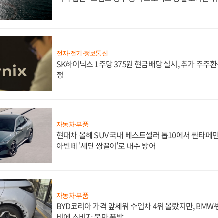
전자·전기·정보통신
SK하이닉스 1주당 375원 현금배당 실시, 추가 주주환
정
자동차·부품
현대차 올해 SUV 국내 베스트셀러 톱10에서 싼타페만
아반떼 '세단 쌍끌이'로 내수 방어
자동차·부품
BYD코리아 가격 앞세워 수입차 4위 올랐지만, BMW
비에 소비자 불만 폭발