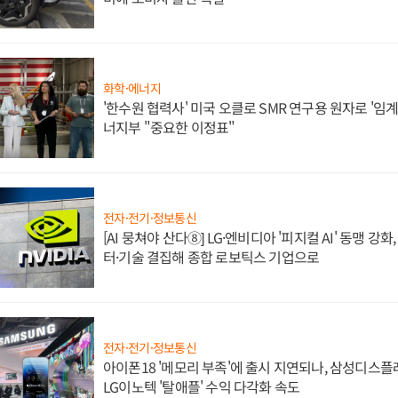
화학·에너지
'한수원 협력사' 미국 오클로 SMR 연구용 원자로 '임계 
너지부 "중요한 이정표"
전자·전기·정보통신
[AI 뭉쳐야 산다⑧] LG·엔비디아 '피지컬 AI' 동맹 강
터·기술 결집해 종합 로보틱스 기업으로
전자·전기·정보통신
아이폰18 '메모리 부족'에 출시 지연되나, 삼성디스
LG이노텍 '탈애플' 수익 다각화 속도