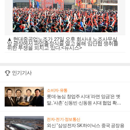
▲ 현대중공업노조가 27일 오후 회사내 노조사무실
앞 광장에서 파업출정식을 열고 올해 임단협 쟁취를
위한 투쟁을 외치고 있다.<뉴시스>
인기기사
소비자·유통
롯데·농심 창업주 시대 '라면 앙금'은 옛
말, '사촌' 신동빈·신동원 시대 협업 확대
일로
전자·전기·정보통신
외신 "삼성전자 SK하이닉스 중국 공장용