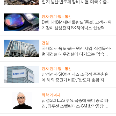
현지 생산 반도체 장비 시험, 미국 수출통
제 대비"
전자·전기·정보통신
D램과 HBM 내년 물량도 '품절', 고객사 위
기감이 삼성전자 SK하이닉스 협상력 더
키워
건설
국내외서 속도 붙는 원전 사업, 삼성물산·
현대건설·대우건설에 다가오는 '약속의
시간'
전자·전기·정보통신
삼성전자 SK하이닉스 소극적 주주환원
에 해외 증권가 비판, "반도체 호황 지속
성 의문"
화학·에너지
삼성SDI ESS 수요 급증에 북미 증설 타
진, 최주선 스텔란티스·GM 합작공장 건
설 재추진하나