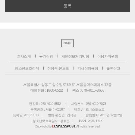
PC버전
회사소개
윤리강령
개인정보처리방침
이용자위원회
청소년보호정책
정정·반론보도
기사심의규정
불편신고
서울특별시 성동구 성수일로 39-34 서울숲더스페이스 12층
대표전화 : 1800-6522
팩스 : 070-4015-8658
편집국 : 070-4010-8512
사업본부 : 070-4010-7078
등록번호 : 서울 아 02897
제호 : 비즈니스포스트
등록일: 2013.11.13
발행·편집인 : 강석운
발행일자: 2013년 12월 2일
청소년보호책임자 : 강석운
ISSN : 2636-171X
Copyright ⓒ
B
USINESSPOST
. All rights reserved.