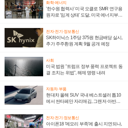
화학·에너지
'한수원 협력사' 미국 오클로 SMR 연구용
원자로 '임계 상태' 도달, 미국 에너지부
"중요한 이정표"
전자·전기·정보통신
SK하이닉스 1주당 375원 현금배당 실시,
추가 주주환원 계획 9월 공개 예정
사회
미국 법원 "트럼프 정부 풍력 프로젝트 동
결 조치는 위법", 해제 명령 내려
자동차·부품
현대차 올해 SUV 국내 베스트셀러 톱10
에서 싼타페만 자리매김, 그랜저·아반떼
'세단 쌍끌이'로 내수 방어
전자·전기·정보통신
아이폰18 '메모리 부족'에 출시 지연되나,