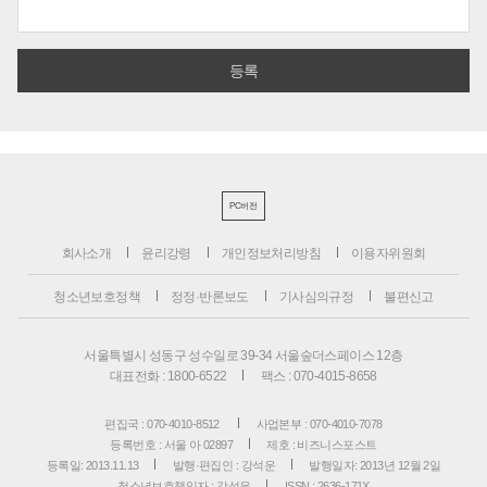
PC버전
회사소개
윤리강령
개인정보처리방침
이용자위원회
청소년보호정책
정정·반론보도
기사심의규정
불편신고
서울특별시 성동구 성수일로 39-34 서울숲더스페이스 12층
대표전화 : 1800-6522
팩스 : 070-4015-8658
편집국 : 070-4010-8512
사업본부 : 070-4010-7078
등록번호 : 서울 아 02897
제호 : 비즈니스포스트
등록일: 2013.11.13
발행·편집인 : 강석운
발행일자: 2013년 12월 2일
청소년보호책임자 : 강석운
ISSN : 2636-171X