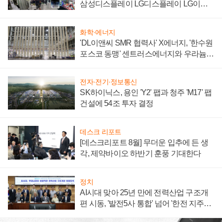
삼성디스플레이 LG디스플레이 LG이노
텍 '탈애플' 수익 다각화 속도
화학·에너지
'DL이앤씨 SMR 협력사' X에너지, '한수원
포스코 동맹' 센트러스에너지와 우라늄
계약 체결
전자·전기·정보통신
SK하이닉스, 용인 'Y2' 팹과 청주 'M17' 팹
건설에 54조 투자 결정
데스크 리포트
[데스크리포트 8월] 무더운 입추에 든 생
각, 제약바이오 하반기 훈풍 기대한다
정치
AI시대 맞아 25년 만에 전력산업 구조개
편 시동, '발전5사 통합' 넘어 '한전 지주사'
재편론도