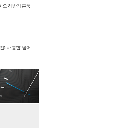
바이오 하반기 훈풍
발전5사 통합' 넘어