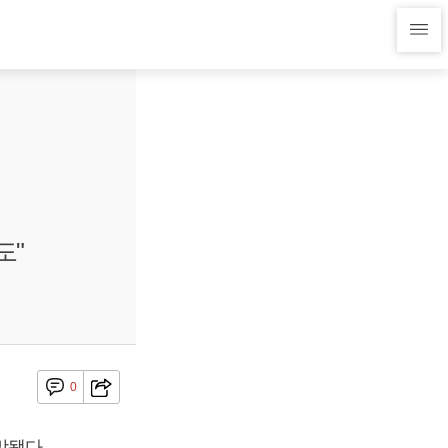
도"
0
망됐다.