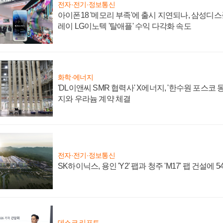
전자·전기·정보통신
아이폰18 '메모리 부족'에 출시 지연되나, 삼성디
레이 LG이노텍 '탈애플' 수익 다각화 속도
화학·에너지
'DL이앤씨 SMR 협력사' X에너지, '한수원 포스코
지와 우라늄 계약 체결
전자·전기·정보통신
SK하이닉스, 용인 'Y2' 팹과 청주 'M17' 팹 건설에 
데스크 리포트