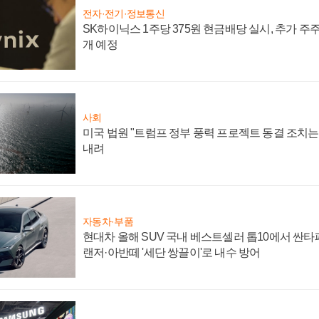
전자·전기·정보통신
SK하이닉스 1주당 375원 현금배당 실시, 추가 주
개 예정
사회
미국 법원 "트럼프 정부 풍력 프로젝트 동결 조치는 
내려
자동차·부품
현대차 올해 SUV 국내 베스트셀러 톱10에서 싼타
랜저·아반떼 '세단 쌍끌이'로 내수 방어